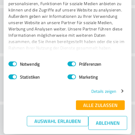
personalisieren, Funktionen für soziale Medien anbieten zu
können und die Zugriffe auf unsere Website zu analysieren.
Consulting
Außerdem geben wir Informationen zu Ihrer Verwendung
unserer Website an unsere Partner für soziale Medien,
Werbung und Analysen weiter. Unsere Partner führen diese
Informationen möglicherweise mit weiteren Daten
zusammen, die Sie ihnen bereitgestellt haben oder die sie im
Rahmen Ihrer Nutzung der Dienste gesammelt haben.
Einwilligungsauswahl
Impressum
|
Datenschutzbestimmungen
Klantenservice
Notwendig
Präferenzen
Statistiken
Marketing
Details zeigen
ALLE ZULASSEN
Wat vind je van de prijs-
AUSWAHL ERLAUBEN
prestatieverhouding?
ABLEHNEN