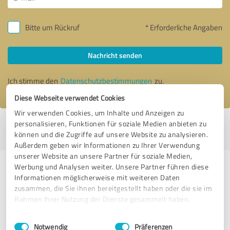
Bitte um Rückruf
* Erforderliche Angaben
Nachricht senden
Ich stimme den
Datenschutzbestimmungen
zu.
Diese Webseite verwendet Cookies
Wir verwenden Cookies, um Inhalte und Anzeigen zu
personalisieren, Funktionen für soziale Medien anbieten zu
Profil aktiv seit 02.10.2023 |
Letzte Aktualisierung: 12.10.2023
|
Profil
können und die Zugriffe auf unsere Website zu analysieren.
melden
Außerdem geben wir Informationen zu Ihrer Verwendung
unserer Website an unsere Partner für soziale Medien,
Werbung und Analysen weiter. Unsere Partner führen diese
Erfahrungen zu weiteren
Informationen möglicherweise mit weiteren Daten
Anbietern aus dem Bereich
zusammen, die Sie ihnen bereitgestellt haben oder die sie im
Finanzdienstleistungen
Rahmen Ihrer Nutzung der Dienste gesammelt haben.
Einwilligungsauswahl
Impressum
|
Datenschutzbestimmungen
Avina GmbH
Notwendig
Präferenzen