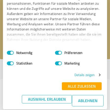
personalisieren, Funktionen für soziale Medien anbieten zu
können und die Zugriffe auf unsere Website zu analysieren.
Außerdem geben wir Informationen zu Ihrer Verwendung
unserer Website an unsere Partner für soziale Medien,
Bitte um Rückruf
* Erforderliche Angaben
Werbung und Analysen weiter. Unsere Partner führen diese
Informationen möglicherweise mit weiteren Daten
Nachricht senden
zusammen, die Sie ihnen bereitgestellt haben oder die sie im
Rahmen Ihrer Nutzung der Dienste gesammelt haben.
Ich stimme den
Datenschutzbestimmungen
zu.
Einwilligungsauswahl
Impressum
|
Datenschutzbestimmungen
Notwendig
Präferenzen
Statistiken
Marketing
Profil aktiv seit 14.11.2019 |
Letzte Aktualisierung: 15.11.2019
|
Profil
melden
Details zeigen
ALLE ZULASSEN
Erfahrungen zu weiteren
Anbietern aus dem Bereich IT-
AUSWAHL ERLAUBEN
ABLEHNEN
Dienstleistungen