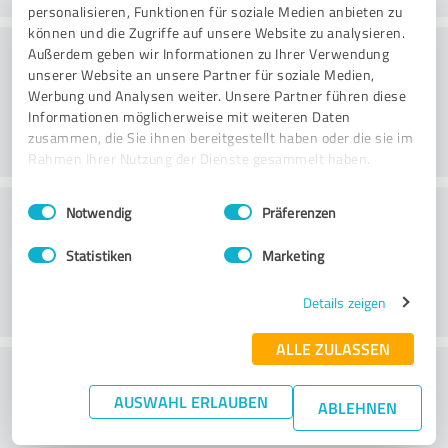
personalisieren, Funktionen für soziale Medien anbieten zu
können und die Zugriffe auf unsere Website zu analysieren.
Beratung
Außerdem geben wir Informationen zu Ihrer Verwendung
unserer Website an unsere Partner für soziale Medien,
Werbung und Analysen weiter. Unsere Partner führen diese
Informationen möglicherweise mit weiteren Daten
zusammen, die Sie ihnen bereitgestellt haben oder die sie im
Rahmen Ihrer Nutzung der Dienste gesammelt haben.
Einwilligungsauswahl
Impressum
|
Datenschutzbestimmungen
Kundenservice
Notwendig
Präferenzen
Statistiken
Marketing
Details zeigen
ALLE ZULASSEN
Wie beurteilen Sie das
AUSWAHL ERLAUBEN
Preis-/Leistungsverhältnis?
ABLEHNEN