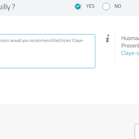
illy ?
YES
NO
Huomaa,
ProvenE
Claye-s