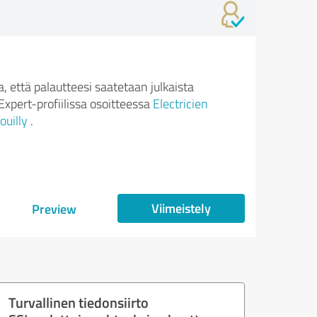
 että palautteesi saatetaan julkaista
xpert-profiilissa osoitteessa
Electricien
ouilly
.
Viimeistely
Preview
Turvallinen tiedonsiirto