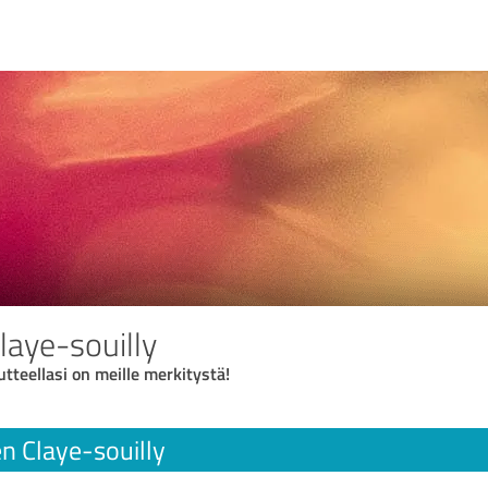
Claye-souilly
utteellasi on meille merkitystä!
en Claye-souilly