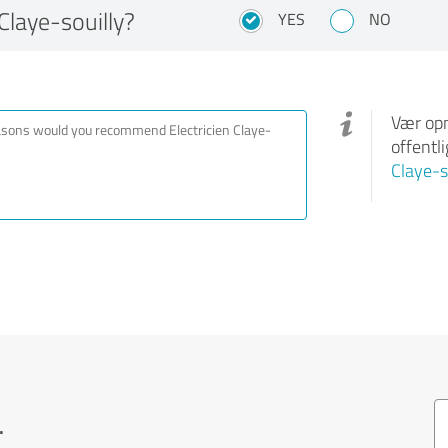
laye-souilly?
YES
NO
Vær opm
offentl
Claye-s
.