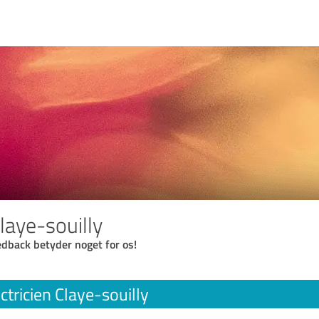
Claye-souilly
eedback betyder noget for os!
ctricien Claye-souilly