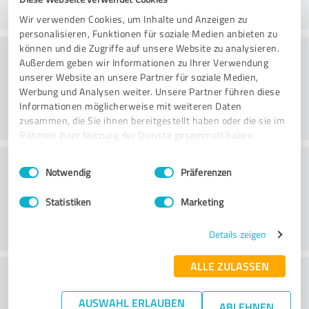
Wir verwenden Cookies, um Inhalte und Anzeigen zu
personalisieren, Funktionen für soziale Medien anbieten zu
Beratung
können und die Zugriffe auf unsere Website zu analysieren.
Außerdem geben wir Informationen zu Ihrer Verwendung
unserer Website an unsere Partner für soziale Medien,
Werbung und Analysen weiter. Unsere Partner führen diese
Informationen möglicherweise mit weiteren Daten
zusammen, die Sie ihnen bereitgestellt haben oder die sie im
Rahmen Ihrer Nutzung der Dienste gesammelt haben.
Kundenservice
Einwilligungsauswahl
Impressum
|
Datenschutzbestimmungen
Notwendig
Präferenzen
Statistiken
Marketing
Details zeigen
ALLE ZULASSEN
Wie beurteilen Sie das
Preis-/Leistungsverhältnis?
AUSWAHL ERLAUBEN
ABLEHNEN