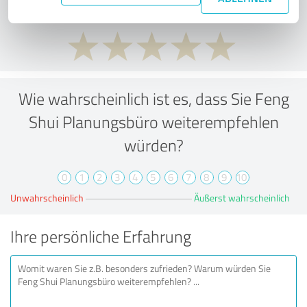
Wie wahrscheinlich ist es, dass Sie Feng
Shui Planungsbüro weiterempfehlen
würden?
0
1
2
3
4
5
6
7
8
9
10
Unwahrscheinlich
Äußerst wahrscheinlich
Ihre persönliche Erfahrung