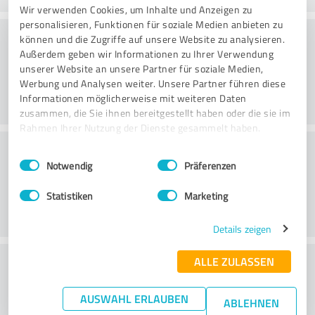
Wir verwenden Cookies, um Inhalte und Anzeigen zu
personalisieren, Funktionen für soziale Medien anbieten zu
Rådgivning
können und die Zugriffe auf unsere Website zu analysieren.
Außerdem geben wir Informationen zu Ihrer Verwendung
unserer Website an unsere Partner für soziale Medien,
Werbung und Analysen weiter. Unsere Partner führen diese
Informationen möglicherweise mit weiteren Daten
zusammen, die Sie ihnen bereitgestellt haben oder die sie im
Rahmen Ihrer Nutzung der Dienste gesammelt haben.
Kundservice
Einwilligungsauswahl
Impressum
|
Datenschutzbestimmungen
Notwendig
Präferenzen
Statistiken
Marketing
Details zeigen
ALLE ZULASSEN
What do you think of the price to
performance ratio?
AUSWAHL ERLAUBEN
ABLEHNEN