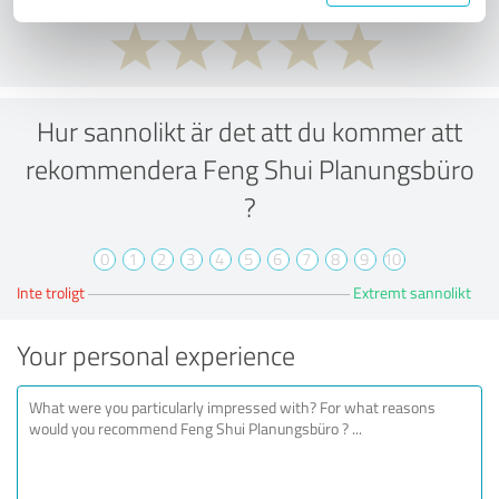
Hur sannolikt är det att du kommer att
rekommendera Feng Shui Planungsbüro
?
0
1
2
3
4
5
6
7
8
9
10
Inte troligt
Extremt sannolikt
Your personal experience