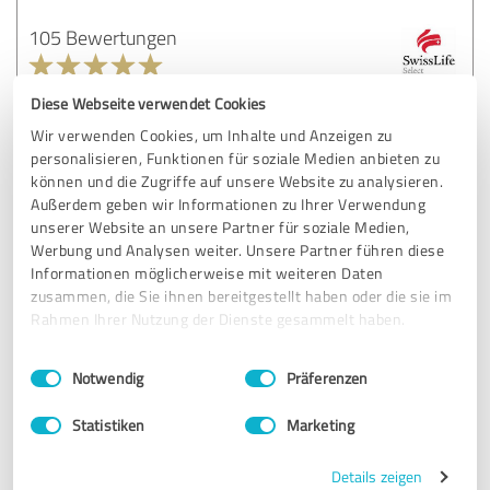
105 Bewertungen
4.83 von 5
Diese Webseite verwendet Cookies
Wir verwenden Cookies, um Inhalte und Anzeigen zu
Swiss Life Select Beratungszentrum Roitham
personalisieren, Funktionen für soziale Medien anbieten zu
können und die Zugriffe auf unsere Website zu analysieren.
Außerdem geben wir Informationen zu Ihrer Verwendung
unserer Website an unsere Partner für soziale Medien,
84 Bewertungen
Werbung und Analysen weiter. Unsere Partner führen diese
Informationen möglicherweise mit weiteren Daten
4.91 von 5
zusammen, die Sie ihnen bereitgestellt haben oder die sie im
Rahmen Ihrer Nutzung der Dienste gesammelt haben.
Swiss Life Select Beratungszentrum Vorarlberg
Einwilligungsauswahl
Impressum
|
Datenschutzbestimmungen
Notwendig
Präferenzen
73 Bewertungen
Statistiken
Marketing
Details zeigen
4.89 von 5