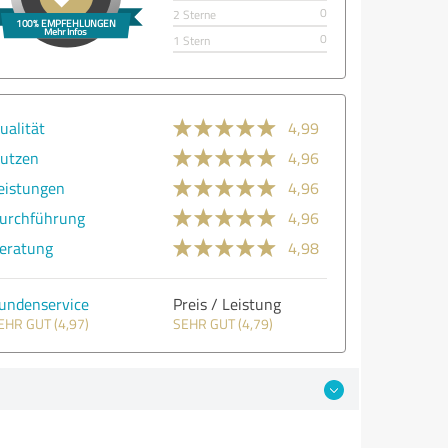
0
2 Sterne
0
1 Stern
ualität
4,99
utzen
4,96
eistungen
4,96
urchführung
4,96
eratung
4,98
undenservice
Preis / Leistung
EHR GUT (4,97)
SEHR GUT (4,79)