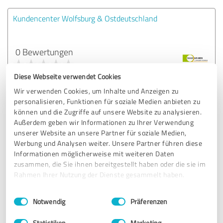
Kundencenter Wolfsburg & Ostdeutschland
0 Bewertungen
Diese Webseite verwendet Cookies
Wir verwenden Cookies, um Inhalte und Anzeigen zu
Kundencenter Münsterland
personalisieren, Funktionen für soziale Medien anbieten zu
können und die Zugriffe auf unsere Website zu analysieren.
Außerdem geben wir Informationen zu Ihrer Verwendung
0 Bewertungen
unserer Website an unsere Partner für soziale Medien,
Werbung und Analysen weiter. Unsere Partner führen diese
Informationen möglicherweise mit weiteren Daten
zusammen, die Sie ihnen bereitgestellt haben oder die sie im
Kundencenter Frankfurt
Rahmen Ihrer Nutzung der Dienste gesammelt haben.
Einwilligungsauswahl
Impressum
|
Datenschutzbestimmungen
Notwendig
Präferenzen
0 Bewertungen
Statistiken
Marketing