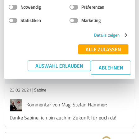
Einwilligungsauswahl
Impressum
|
Datenschutzbestimmungen
Notwendig
Präferenzen
5,00 von 5
Statistiken
Marketing
SEHR GUT
Empfehlung
Details zeigen
Wann immer wir etwas brauchen, können wir uns zu 100%
auf ihn verlassen und das schon seit etlichen Jahren !
ALLE ZULASSEN
AUSWAHL ERLAUBEN
Erfahrungsbericht & Bewertung zu:
ABLEHNEN
Stefan Hammer - Swiss Life Select
23.02.2021
Sabine
Kommentar von Mag. Stefan Hammer:
Danke Sabine, ich bin auch in Zukunft für euch da!