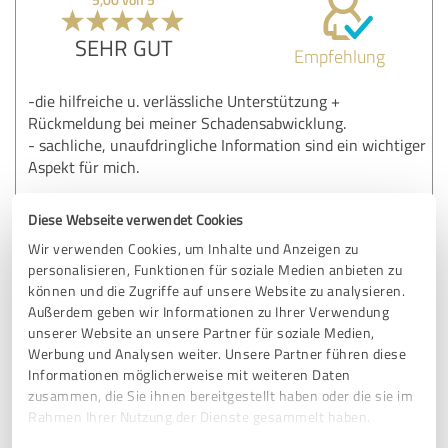
SEHR GUT
Empfehlung
-die hilfreiche u. verlässliche Unterstützung +
Rückmeldung bei meiner Schadensabwicklung.
- sachliche, unaufdringliche Information sind ein wichtiger
Aspekt für mich.
Diese Webseite verwendet Cookies
Erfahrungsbericht & Bewertung zu:
Wir verwenden Cookies, um Inhalte und Anzeigen zu
Stefan Hammer - Swiss Life Select
personalisieren, Funktionen für soziale Medien anbieten zu
können und die Zugriffe auf unsere Website zu analysieren.
23.02.2021
Anonym
Außerdem geben wir Informationen zu Ihrer Verwendung
unserer Website an unsere Partner für soziale Medien,
Kommentar von Mag. Stefan Hammer:
Werbung und Analysen weiter. Unsere Partner führen diese
Informationen möglicherweise mit weiteren Daten
Danke für dein ausführliches Feedback!
zusammen, die Sie ihnen bereitgestellt haben oder die sie im
Rahmen Ihrer Nutzung der Dienste gesammelt haben.