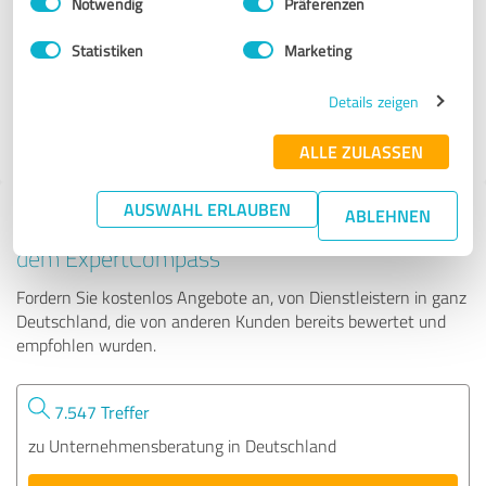
Notwendig
Präferenzen
Ferdinand Bechtel
Statistiken
Marketing
107 Bewertungen
Details zeigen
4.93 von 5
ALLE ZULASSEN
AUSWAHL ERLAUBEN
ABLEHNEN
Tipp: Die passenden Experten finden - mit
dem ExpertCompass
Fordern Sie kostenlos Angebote an, von Dienstleistern in ganz
Deutschland, die von anderen Kunden bereits bewertet und
empfohlen wurden.
7.547 Treffer
zu Unternehmensberatung in Deutschland