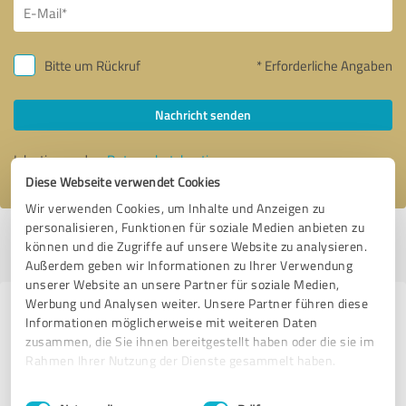
Bitte um Rückruf
* Erforderliche Angaben
Nachricht senden
Ich stimme den
Datenschutzbestimmungen
zu.
Diese Webseite verwendet Cookies
Wir verwenden Cookies, um Inhalte und Anzeigen zu
personalisieren, Funktionen für soziale Medien anbieten zu
Profil aktiv seit 21.02.2019 |
Letzte Aktualisierung: 05.08.2026
|
Profil
können und die Zugriffe auf unsere Website zu analysieren.
melden
Außerdem geben wir Informationen zu Ihrer Verwendung
unserer Website an unsere Partner für soziale Medien,
Werbung und Analysen weiter. Unsere Partner führen diese
Erfahrungen zu weiteren
Informationen möglicherweise mit weiteren Daten
Anbietern aus dem Bereich
zusammen, die Sie ihnen bereitgestellt haben oder die sie im
Rahmen Ihrer Nutzung der Dienste gesammelt haben.
Unternehmensberatung
Einwilligungsauswahl
Impressum
|
Datenschutzbestimmungen