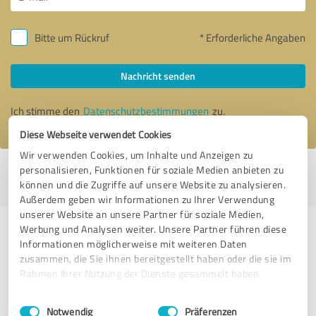
Bitte um Rückruf
* Erforderliche Angaben
Nachricht senden
Ich stimme den
Datenschutzbestimmungen
zu.
Diese Webseite verwendet Cookies
Wir verwenden Cookies, um Inhalte und Anzeigen zu
personalisieren, Funktionen für soziale Medien anbieten zu
Profil aktiv seit 29.09.2014 |
Letzte Aktualisierung: 24.06.2026
|
Profil
können und die Zugriffe auf unsere Website zu analysieren.
melden
Außerdem geben wir Informationen zu Ihrer Verwendung
unserer Website an unsere Partner für soziale Medien,
Werbung und Analysen weiter. Unsere Partner führen diese
Erfahrungen zu weiteren
Informationen möglicherweise mit weiteren Daten
Anbietern aus dem Bereich
zusammen, die Sie ihnen bereitgestellt haben oder die sie im
Marketing
Rahmen Ihrer Nutzung der Dienste gesammelt haben.
Einwilligungsauswahl
Impressum
|
Datenschutzbestimmungen
Kai Riebeling
Notwendig
Präferenzen