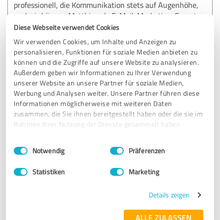
professionell, die Kommunikation stets auf Augenhöhe,
und wir können Matthias als E-Mail-Marketing-Experten
uneingeschränkt weiterempfehlen!
Diese Webseite verwendet Cookies
Wir verwenden Cookies, um Inhalte und Anzeigen zu
personalisieren, Funktionen für soziale Medien anbieten zu
Erfahrungsbericht & Bewertung zu:
können und die Zugriffe auf unsere Website zu analysieren.
Matthias Lindner
Außerdem geben wir Informationen zu Ihrer Verwendung
unserer Website an unsere Partner für soziale Medien,
Werbung und Analysen weiter. Unsere Partner führen diese
24.06.2025
Anonym
Informationen möglicherweise mit weiteren Daten
zusammen, die Sie ihnen bereitgestellt haben oder die sie im
Rahmen Ihrer Nutzung der Dienste gesammelt haben.
5,00 von 5
Einwilligungsauswahl
Impressum
|
Datenschutzbestimmungen
SEHR GUT
Notwendig
Präferenzen
Empfehlung
Statistiken
Marketing
Matthias hat in kürzer Zeit unseren Marketing Kanal Mail
in allen KPI's signifikant nach vorne gebracht .
Details zeigen
Er ist ein guter Berater in diesem Bereich und bringt
eigenständig gute Ideen mit. Kann ich nur uneingeschränkt
ALLE ZULASSEN