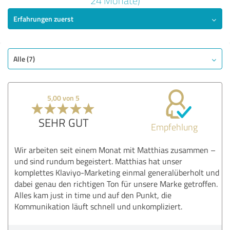
24 Monate)
Erfahrungen zuerst
SEHR GUT
Empfehlung
Qualität
Nutzen
Alle (7)
Leistungen
Umsetzung
5,00 von 5
Beratung
SEHR GUT
Empfehlung
Bewertung anzeigen
Wir arbeiten seit einem Monat mit Matthias zusammen –
und sind rundum begeistert. Matthias hat unser
komplettes Klaviyo-Marketing einmal generalüberholt und
dabei genau den richtigen Ton für unsere Marke getroffen.
Alles kam just in time und auf den Punkt, die
Kommunikation läuft schnell und unkompliziert.