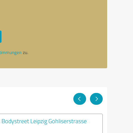
stimmungen
zu.
Bodystreet Leipzig Gohliserstrasse