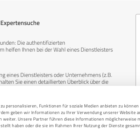
r Expertensuche
unden: Die authentifizierten
helfen Ihnen bei der Wahl eines Dienstleisters
ng eines Dienstleisters oder Unternehmens (z.B.
lten Sie einen detaillierten Überblick über die
len Bereichen.
zu personalisieren, Funktionen für soziale Medien anbieten zu können 
, unabhängig und neutral. Bewertungen von
erdem geben wir Informationen zu Ihrer Verwendung unserer Website a
gekauft werden und sind weder finanziell noch
n weiter. Unsere Partner führen diese Informationen möglicherweise 
stellt haben oder die sie im Rahmen Ihrer Nutzung der Dienste gesam