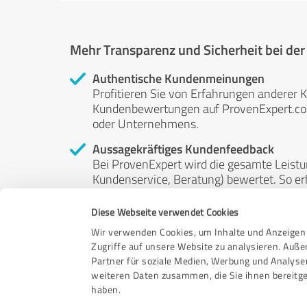
Mehr Transparenz und Sicherheit bei de
Authentische Kundenmeinungen
Profitieren Sie von Erfahrungen anderer K
Kundenbewertungen auf ProvenExpert.com 
oder Unternehmens.
Aussagekräftiges Kundenfeedback
Bei ProvenExpert wird die gesamte Leistu
Kundenservice, Beratung) bewertet. So erha
Service- und Dienstleistungsqualität in al
Diese Webseite verwendet Cookies
Unabhängige Bewertungen
Wir verwenden Cookies, um Inhalte und Anzeigen 
ProvenExpert ist grundsätzlich kostenlos
Zugriffe auf unsere Website zu analysieren. Auß
Kunden erfolgen freiwillig, können nicht 
Partner für soziale Medien, Werbung und Analyse
anderweitig beeinflussbar.
weiteren Daten zusammen, die Sie ihnen bereitge
haben.