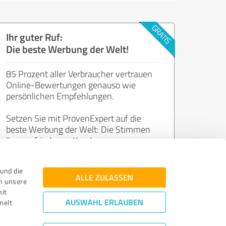
Ihr guter Ruf:
Die beste Werbung der Welt!
85 Prozent aller Verbraucher vertrauen
Online-Bewertungen genauso wie
persönlichen Empfehlungen.
Setzen Sie mit ProvenExpert auf die
beste Werbung der Welt: Die Stimmen
Ihrer zufriedenen Kunden.
und die
Jetzt kostenlos starten
ALLE ZULASSEN
n unsere
mit
AUSWAHL ERLAUBEN
melt