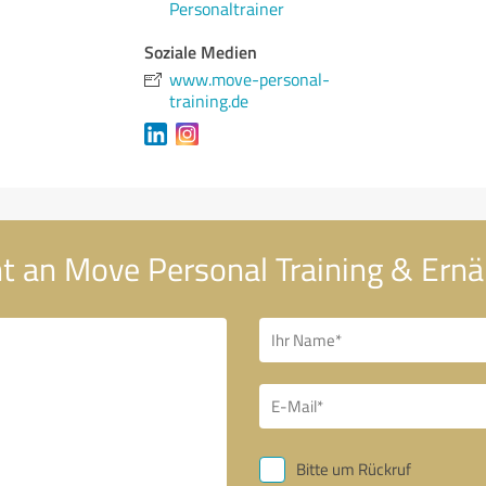
Personaltrainer
Soziale Medien
www.move-personal-
training.de
ht an Move Personal Training & Ern
Bitte um Rückruf