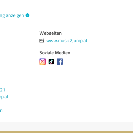
ng anzeigen
Webseiten
www.music2jump.at
Soziale Medien
921
p.at
en