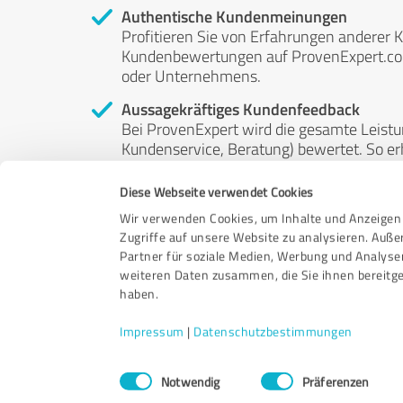
Authentische Kundenmeinungen
Profitieren Sie von Erfahrungen anderer K
Kundenbewertungen auf ProvenExpert.com 
oder Unternehmens.
Aussagekräftiges Kundenfeedback
Bei ProvenExpert wird die gesamte Leistu
Kundenservice, Beratung) bewertet. So erha
Service- und Dienstleistungsqualität in al
Diese Webseite verwendet Cookies
Unabhängige Bewertungen
Wir verwenden Cookies, um Inhalte und Anzeigen 
ProvenExpert ist grundsätzlich kostenlos
Zugriffe auf unsere Website zu analysieren. Auß
Kunden erfolgen freiwillig, können nicht 
Partner für soziale Medien, Werbung und Analyse
anderweitig beeinflussbar.
weiteren Daten zusammen, die Sie ihnen bereitge
haben.
Impressum
|
Datenschutzbestimmungen
Einwilligungsauswahl
Notwendig
Präferenzen