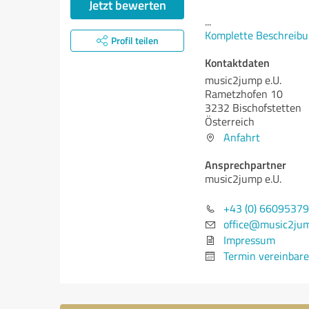
Jetzt bewerten
...
Komplette Beschreibu
Profil teilen
Kontaktdaten
music2jump e.U.
Rametzhofen 10
3232 Bischofstetten
Österreich
Anfahrt
Ansprechpartner
music2jump e.U.
+43 (0) 6609537
office@music2jum
Impressum
Termin vereinbar