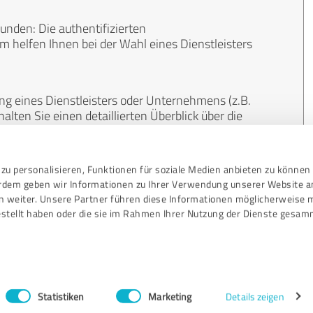
unden: Die authentifizierten
helfen Ihnen bei der Wahl eines Dienstleisters
ng eines Dienstleisters oder Unternehmens (z.B.
lten Sie einen detaillierten Überblick über die
len Bereichen.
zu personalisieren, Funktionen für soziale Medien anbieten zu können 
, unabhängig und neutral. Bewertungen von
erdem geben wir Informationen zu Ihrer Verwendung unserer Website a
gekauft werden und sind weder finanziell noch
n weiter. Unsere Partner führen diese Informationen möglicherweise 
stellt haben oder die sie im Rahmen Ihrer Nutzung der Dienste gesam
Statistiken
Marketing
Details zeigen