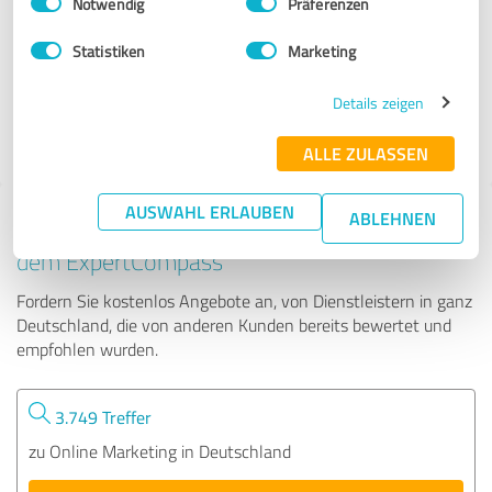
Notwendig
Präferenzen
seosupport GmbH
Statistiken
Marketing
133 Bewertungen
Details zeigen
4.99 von 5
ALLE ZULASSEN
AUSWAHL ERLAUBEN
ABLEHNEN
Tipp: Die passenden Experten finden - mit
dem ExpertCompass
Fordern Sie kostenlos Angebote an, von Dienstleistern in ganz
Deutschland, die von anderen Kunden bereits bewertet und
empfohlen wurden.
3.749 Treffer
zu Online Marketing in Deutschland