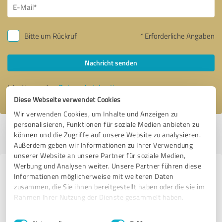
Bitte um Rückruf
* Erforderliche Angaben
Nachricht senden
Ich stimme den
Datenschutzbestimmungen
zu.
Diese Webseite verwendet Cookies
Wir verwenden Cookies, um Inhalte und Anzeigen zu
personalisieren, Funktionen für soziale Medien anbieten zu
Profil aktiv seit 13.06.2019 |
Letzte Aktualisierung: 06.06.2026
|
Profil
können und die Zugriffe auf unsere Website zu analysieren.
melden
Außerdem geben wir Informationen zu Ihrer Verwendung
unserer Website an unsere Partner für soziale Medien,
Werbung und Analysen weiter. Unsere Partner führen diese
Erfahrungen zu weiteren
Informationen möglicherweise mit weiteren Daten
Anbietern aus dem Bereich Online
zusammen, die Sie ihnen bereitgestellt haben oder die sie im
Rahmen Ihrer Nutzung der Dienste gesammelt haben.
Marketing
Einwilligungsauswahl
Impressum
|
Datenschutzbestimmungen