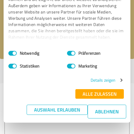
Außerdem geben wir Informationen zu Ihrer Verwendung
unserer Website an unsere Partner für soziale Medien,
* Erforderliche Angaben
Werbung und Analysen weiter. Unsere Partner führen diese
Informationen möglicherweise mit weiteren Daten
Nachricht senden
zusammen, die Sie ihnen bereitgestellt haben oder die sie im
Rahmen Ihrer Nutzung der Dienste gesammelt haben.
Ich stimme den
Datenschutzbestimmungen
zu.
Einwilligungsauswahl
Impressum
|
Datenschutzbestimmungen
Notwendig
Präferenzen
Statistiken
Marketing
Profil aktiv seit 21.09.2018 |
Letzte Aktualisierung: 18.07.2026
|
Profil
melden
Details zeigen
ALLE ZULASSEN
Erfahrungen zu weiteren
Anbietern aus dem Bereich
AUSWAHL ERLAUBEN
ABLEHNEN
Immo Heinrich