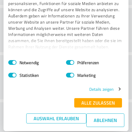
personalisieren, Funktionen für soziale Medien anbieten zu
können und die Zugriffe auf unsere Website zu analysieren.
Beratung
Außerdem geben wir Informationen zu Ihrer Verwendung
unserer Website an unsere Partner für soziale Medien,
Werbung und Analysen weiter. Unsere Partner führen diese
Informationen möglicherweise mit weiteren Daten
zusammen, die Sie ihnen bereitgestellt haben oder die sie im
Rahmen Ihrer Nutzung der Dienste gesammelt haben.
Einwilligungsauswahl
Impressum
|
Datenschutzbestimmungen
Kundenservice
Notwendig
Präferenzen
Statistiken
Marketing
Details zeigen
ALLE ZULASSEN
Wie beurteilen Sie das
AUSWAHL ERLAUBEN
Preis-/Leistungsverhältnis?
ABLEHNEN