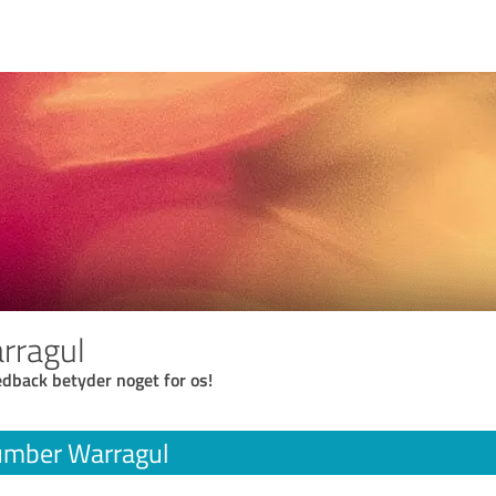
rragul
eedback betyder noget for os!
umber Warragul