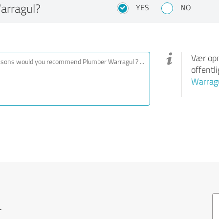
arragul?
YES
NO
Vær opm
offentl
Warrag
.