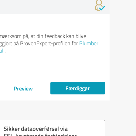
ærksom på, at din feedback kan blive
iggjort på ProvenExpert-profilen for
Plumber
ul
.
Færdiggør
Preview
Sikker dataoverførsel via
SSL-krypterede forbindelser