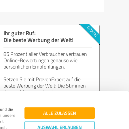
Ihr guter Ruf:
Die beste Werbung der Welt!
85 Prozent aller Verbraucher vertrauen
Online-Bewertungen genauso wie
persönlichen Empfehlungen.
Setzen Sie mit ProvenExpert auf die
beste Werbung der Welt: Die Stimmen
Ihrer zufriedenen Kunden.
und die
Jetzt kostenlos starten
ALLE ZULASSEN
n unsere
mit
AUSWAHL ERLAUBEN
melt