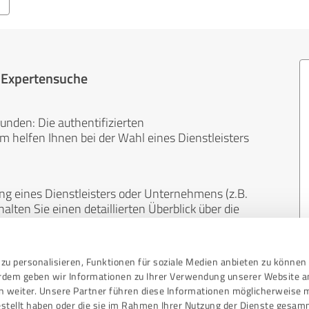
r Expertensuche
unden: Die authentifizierten
helfen Ihnen bei der Wahl eines Dienstleisters
ng eines Dienstleisters oder Unternehmens (z.B.
lten Sie einen detaillierten Überblick über die
len Bereichen.
zu personalisieren, Funktionen für soziale Medien anbieten zu können 
, unabhängig und neutral. Bewertungen von
erdem geben wir Informationen zu Ihrer Verwendung unserer Website a
gekauft werden und sind weder finanziell noch
n weiter. Unsere Partner führen diese Informationen möglicherweise 
stellt haben oder die sie im Rahmen Ihrer Nutzung der Dienste gesam