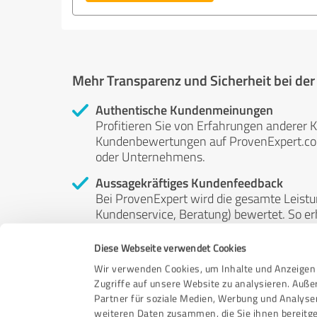
Mehr Transparenz und Sicherheit bei de
Authentische Kundenmeinungen
Profitieren Sie von Erfahrungen anderer K
Kundenbewertungen auf ProvenExpert.com 
oder Unternehmens.
Aussagekräftiges Kundenfeedback
Bei ProvenExpert wird die gesamte Leistu
Kundenservice, Beratung) bewertet. So erha
Service- und Dienstleistungsqualität in al
Diese Webseite verwendet Cookies
Unabhängige Bewertungen
Wir verwenden Cookies, um Inhalte und Anzeigen 
ProvenExpert ist grundsätzlich kostenlos
Zugriffe auf unsere Website zu analysieren. Auß
Kunden erfolgen freiwillig, können nicht 
Partner für soziale Medien, Werbung und Analyse
anderweitig beeinflussbar.
weiteren Daten zusammen, die Sie ihnen bereitge