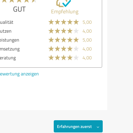
GUT
Empfehlung
ualität
5,00
utzen
4,00
eistungen
5,00
msetzung
4,00
eratung
4,00
ewertung anzeigen
Erfahrungen zuerst