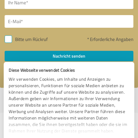
Bitte um Rückruf
* Erforderliche Angaben
Nachricht senden
Diese Webseite verwendet Cookies
Ich stimme den
Datenschutzbestimmungen
zu.
Wir verwenden Cookies, um Inhalte und Anzeigen zu
personalisieren, Funktionen für soziale Medien anbieten zu
können und die Zugriffe auf unsere Website zu analysieren.
Profil aktiv seit 12.05.2025 |
Letzte Aktualisierung: 31.07.2026
|
Profil
Außerdem geben wir Informationen zu Ihrer Verwendung
melden
unserer Website an unsere Partner für soziale Medien,
Werbung und Analysen weiter. Unsere Partner führen diese
Informationen möglicherweise mit weiteren Daten
Erfahrungen zu weiteren
zusammen, die Sie ihnen bereitgestellt haben oder die sie im
Rahmen Ihrer Nutzung der Dienste gesammelt haben.
Anbietern aus dem Bereich