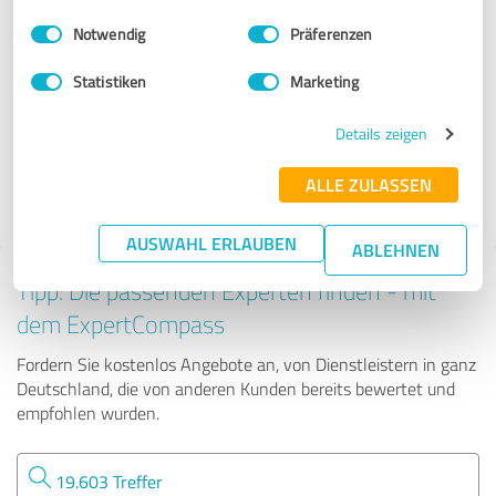
Beratung
Einwilligungsauswahl
Impressum
|
Datenschutzbestimmungen
Notwendig
Präferenzen
Alexander Herbel | Stat-Consulting
Statistiken
Marketing
Details zeigen
62 Bewertungen
ALLE ZULASSEN
4.92 von 5
AUSWAHL ERLAUBEN
ABLEHNEN
Tipp: Die passenden Experten finden - mit
dem ExpertCompass
Fordern Sie kostenlos Angebote an, von Dienstleistern in ganz
Deutschland, die von anderen Kunden bereits bewertet und
empfohlen wurden.
19.603 Treffer