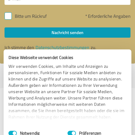
Bitte um Rückruf
* Erforderliche Angaben
Nachricht senden
Ich stimme den
Datenschutzbestimmungen
zu.
Diese Webseite verwendet Cookies
Wir verwenden Cookies, um Inhalte und Anzeigen zu
personalisieren, Funktionen für soziale Medien anbieten zu
Profil aktiv seit 30.06.2020 |
Letzte Aktualisierung: 01.07.2020
|
Profil
können und die Zugriffe auf unsere Website zu analysieren.
melden
Außerdem geben wir Informationen zu Ihrer Verwendung
unserer Website an unsere Partner für soziale Medien,
Werbung und Analysen weiter. Unsere Partner führen diese
Erfahrungen zu weiteren
Informationen möglicherweise mit weiteren Daten
Anbietern aus dem Bereich Online
zusammen, die Sie ihnen bereitgestellt haben oder die sie im
Marketing
Rahmen Ihrer Nutzung der Dienste gesammelt haben.
Einwilligungsauswahl
Impressum
|
Datenschutzbestimmungen
Digitaholics
Notwendig
Präferenzen