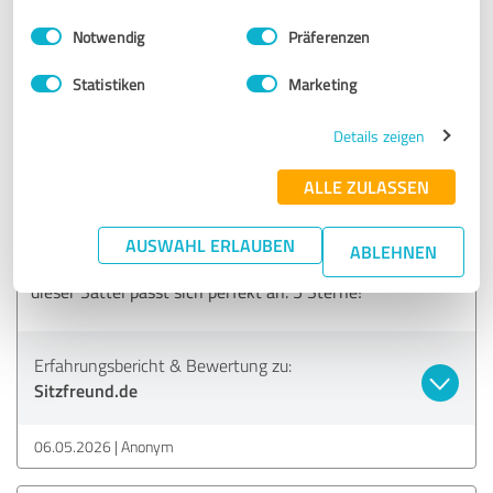
Erfahrungsbericht & Bewertung zu:
Einwilligungsauswahl
Impressum
|
Datenschutzbestimmungen
Sitzfreund.de
Notwendig
Präferenzen
06.05.2026
Anonym
Statistiken
Marketing
Details zeigen
5,00 von 5
ALLE ZULASSEN
SEHR GUT
Empfehlung
AUSWAHL ERLAUBEN
ABLEHNEN
Ich hatte immer Probleme mit Taubheitsgefühlen, aber
dieser Sattel passt sich perfekt an. 5 Sterne!
Erfahrungsbericht & Bewertung zu:
Sitzfreund.de
06.05.2026
Anonym