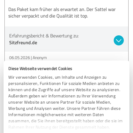
Das Paket kam früher als erwartet an. Der Sattel war
sicher verpackt und die Qualität ist top.
Erfahrungsbericht & Bewertung zu:
Sitzfreund.de
06.05.2026
Anonym
Diese Webseite verwendet Cookies
5,00 von 5
Wir verwenden Cookies, um Inhalte und Anzeigen zu
personalisieren, Funktionen für soziale Medien anbieten zu
SEHR GUT
können und die Zugriffe auf unsere Website zu analysieren.
Empfehlung
Außerdem geben wir Informationen zu Ihrer Verwendung
unserer Website an unsere Partner für soziale Medien,
Sieht auf meinem City-Bike extrem schick aus.
Werbung und Analysen weiter. Unsere Partner führen diese
Funktionalität und Design in einem.
Informationen möglicherweise mit weiteren Daten
zusammen, die Sie ihnen bereitgestellt haben oder die sie im
Rahmen Ihrer Nutzung der Dienste gesammelt haben.