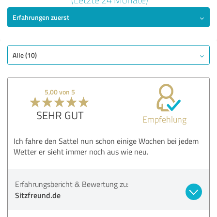
Erfahrungen zuerst
SEHR GUT
Empfehlung
Angebot
Bezahlung
Alle (10)
Lieferung
Information
5,00 von 5
Webseite
SEHR GUT
Empfehlung
Bewertung anzeigen
Ich fahre den Sattel nun schon einige Wochen bei jedem
Wetter er sieht immer noch aus wie neu.
Erfahrungsbericht & Bewertung zu:
Sitzfreund.de