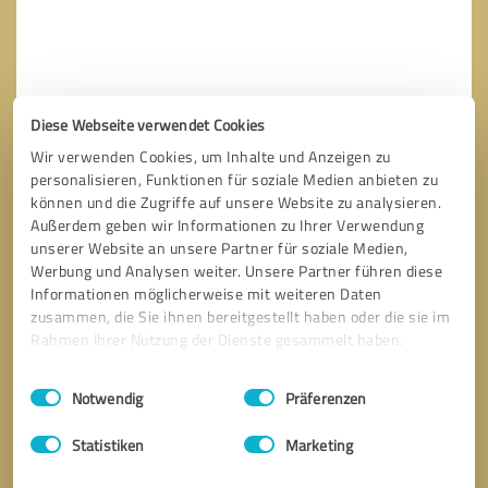
Diese Webseite verwendet Cookies
Wir verwenden Cookies, um Inhalte und Anzeigen zu
personalisieren, Funktionen für soziale Medien anbieten zu
können und die Zugriffe auf unsere Website zu analysieren.
Außerdem geben wir Informationen zu Ihrer Verwendung
unserer Website an unsere Partner für soziale Medien,
Werbung und Analysen weiter. Unsere Partner führen diese
Informationen möglicherweise mit weiteren Daten
zusammen, die Sie ihnen bereitgestellt haben oder die sie im
Bitte um Rückruf
* Erforderliche Angaben
Rahmen Ihrer Nutzung der Dienste gesammelt haben.
Nachricht senden
Einwilligungsauswahl
Impressum
|
Datenschutzbestimmungen
Notwendig
Präferenzen
Ich stimme den
Datenschutzbestimmungen
zu.
Statistiken
Marketing