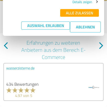
Details zeigen
*
Alle Bewertungen und Erfahrungen zu Tafelsilber Kontor GmbH sind
ALLE ZULASSEN
subjektive Meinungen der Verfasser | Für den Inhalt der Seite ist der
Profilinhaber verantwortlich
| Es werden nur die vom Profilinhaber
veröffentlichten Bewertungen der letzten 24 Monate angezeigt | Profil
AUSWAHL ERLAUBEN
ABLEHNEN
aktiv seit 16.02.2024 |
Letzte Aktualisierung: 23.05.2026
|
Profil melden
Erfahrungen zu weiteren
Anbietern aus dem Bereich E-
Commerce
wasserzisterne.de
434 Bewertungen
4.97 von 5