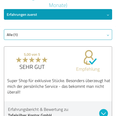
Monate)
5,00 von 5
Erfahrungen zuerst
SEHR GUT
Empfehlung
Angebot
Alle (1)
Bezahlung
Lieferung
Information
5,00 von 5
Webseite
SEHR GUT
Empfehlung
Bewertung anzeigen
Super Shop für exklusive Stücke. Besonders überzeugt hat
mich der persönliche Service - das bekommt man nicht
überall!
Erfahrungsbericht & Bewertung zu:
Tafelsilber Kontor GmbH