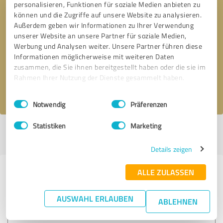
personalisieren, Funktionen für soziale Medien anbieten zu
können und die Zugriffe auf unsere Website zu analysieren.
Außerdem geben wir Informationen zu Ihrer Verwendung
Bitte um Rückruf
* Erforderliche Angaben
unserer Website an unsere Partner für soziale Medien,
Werbung und Analysen weiter. Unsere Partner führen diese
Informationen möglicherweise mit weiteren Daten
Nachricht senden
zusammen, die Sie ihnen bereitgestellt haben oder die sie im
Rahmen Ihrer Nutzung der Dienste gesammelt haben.
Ich stimme den
Datenschutzbestimmungen
zu.
Einwilligungsauswahl
Impressum
|
Datenschutzbestimmungen
Notwendig
Präferenzen
Statistiken
Marketing
Profil aktiv seit 08.05.2019 |
Letzte Aktualisierung: 18.07.2026
|
Profil
melden
Details zeigen
ALLE ZULASSEN
Erfahrungen zu weiteren
Anbietern aus dem Bereich
AUSWAHL ERLAUBEN
ABLEHNEN
Handwerk