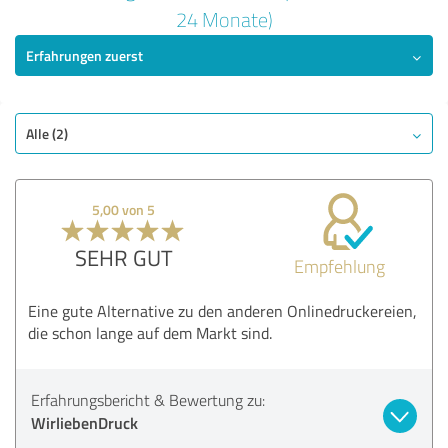
5,00 von 5
24 Monate)
Erfahrungen zuerst
SEHR GUT
Empfehlung
Qualität
Angebot
Alle (2)
Information
Abwicklung
5,00 von 5
Lieferung
SEHR GUT
Empfehlung
Bewertung anzeigen
Eine gute Alternative zu den anderen Onlinedruckereien,
die schon lange auf dem Markt sind.
Erfahrungsbericht & Bewertung zu:
WirliebenDruck