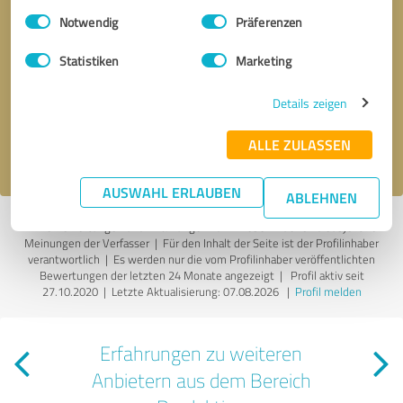
Einwilligungsauswahl
Impressum
|
Datenschutzbestimmungen
Notwendig
Präferenzen
Bitte um Rückruf
* Erforderliche Angaben
Statistiken
Marketing
Details zeigen
Nachricht senden
ALLE ZULASSEN
Ich stimme den
Datenschutzbestimmungen
zu.
AUSWAHL ERLAUBEN
ABLEHNEN
*
Alle Bewertungen und Erfahrungen zu WirliebenDruck sind subjektive
Meinungen der Verfasser | Für den Inhalt der Seite ist der Profilinhaber
verantwortlich
| Es werden nur die vom Profilinhaber veröffentlichten
Bewertungen der letzten 24 Monate angezeigt | Profil aktiv seit
27.10.2020 |
Letzte Aktualisierung: 07.08.2026
|
Profil melden
Erfahrungen zu weiteren
Anbietern aus dem Bereich