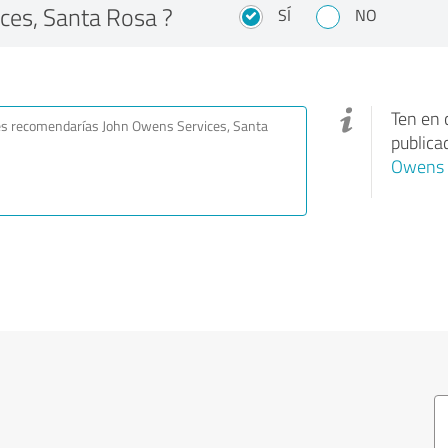
es, Santa Rosa ?
SÍ
NO
Ten en 
publica
Owens S