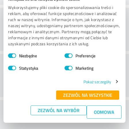
Wykorzystujemy pliki cookie do spersonalizowania treści i
Doradztwo
reklam, aby oferować funkcje społecznościowe i analizować
ruch w naszej witrynie. Informacje o tym, jak korzystasz z
naszej witryny, udostępniamy partnerom społecznościowym,
reklamowym i analitycznym. Partnerzy mogą połączyć te
informacje z innymi danymi otrzymanymi od Ciebie lub
uzyskanymi podczas korzystania z ich usług.
Wybór
Niezbędne
Preferencje
zgody
Obsługa klienta
Statystyka
Marketing
Pokaż szczegóły
ZEZWÓL NA WSZYSTKIE
Co sądzisz o stosunku ceny do
ZEZWÓL NA WYBÓR
ODMOWA
wydajności?