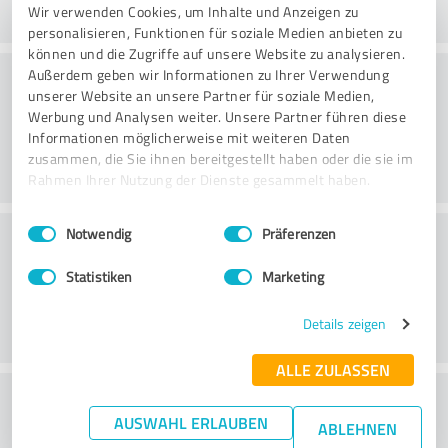
Wir verwenden Cookies, um Inhalte und Anzeigen zu
personalisieren, Funktionen für soziale Medien anbieten zu
können und die Zugriffe auf unsere Website zu analysieren.
Consultoria
Außerdem geben wir Informationen zu Ihrer Verwendung
unserer Website an unsere Partner für soziale Medien,
Werbung und Analysen weiter. Unsere Partner führen diese
Informationen möglicherweise mit weiteren Daten
zusammen, die Sie ihnen bereitgestellt haben oder die sie im
Rahmen Ihrer Nutzung der Dienste gesammelt haben.
Einwilligungsauswahl
Impressum
|
Datenschutzbestimmungen
Serviço ao cliente
Notwendig
Präferenzen
Statistiken
Marketing
Details zeigen
ALLE ZULASSEN
O que acha da relação
AUSWAHL ERLAUBEN
ABLEHNEN
preço/desempenho?