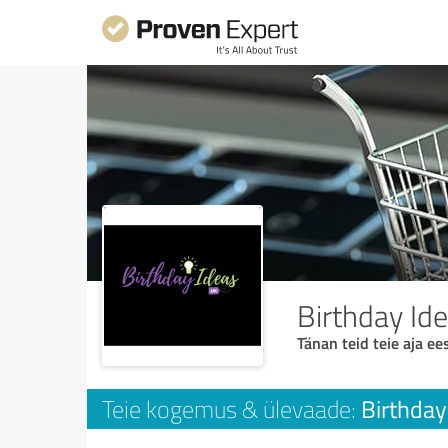
Birthday Id
Tänan teid teie aja ees
Birthday
Teie kogemus & ülevaade: