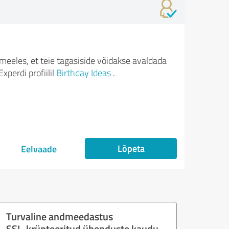
meeles, et teie tagasiside võidakse avaldada
xperdi profiilil
Birthday Ideas
.
Lõpeta
Eelvaade
Turvaline andmeedastus
SSL-krüpteeritud ühenduste kaudu.