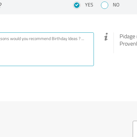
?
YES
NO
Pidage 
ProvenE