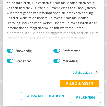
personalisieren, Funktionen für soziale Medien anbieten zu
können und die Zugriffe auf unsere Website zu analysieren.
Website
Außerdem geben wir Informationen zu Ihrer Verwendung
unserer Website an unsere Partner für soziale Medien,
Werbung und Analysen weiter. Unsere Partner führen diese
Informationen möglicherweise mit weiteren Daten
zusammen, die Sie ihnen bereitgestellt haben oder die sie im
Rahmen Ihrer Nutzung der Dienste gesammelt haben.
Einwilligungsauswahl
Impressum
|
Datenschutzbestimmungen
Klantenservice
Notwendig
Präferenzen
Statistiken
Marketing
Details zeigen
ALLE ZULASSEN
Wat vind je van de prijs-
AUSWAHL ERLAUBEN
prestatieverhouding?
ABLEHNEN