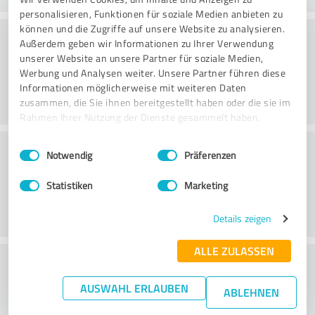
personalisieren, Funktionen für soziale Medien anbieten zu
können und die Zugriffe auf unsere Website zu analysieren.
Hjemmeside
Außerdem geben wir Informationen zu Ihrer Verwendung
unserer Website an unsere Partner für soziale Medien,
Werbung und Analysen weiter. Unsere Partner führen diese
Informationen möglicherweise mit weiteren Daten
zusammen, die Sie ihnen bereitgestellt haben oder die sie im
Rahmen Ihrer Nutzung der Dienste gesammelt haben.
Kundeservice
Einwilligungsauswahl
Impressum
|
Datenschutzbestimmungen
Notwendig
Präferenzen
Statistiken
Marketing
Details zeigen
ALLE ZULASSEN
What do you think of the price to
performance ratio?
AUSWAHL ERLAUBEN
ABLEHNEN