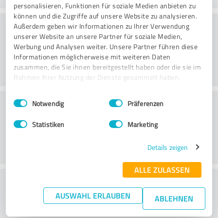
personalisieren, Funktionen für soziale Medien anbieten zu
können und die Zugriffe auf unsere Website zu analysieren.
Web sitesi
Außerdem geben wir Informationen zu Ihrer Verwendung
unserer Website an unsere Partner für soziale Medien,
Werbung und Analysen weiter. Unsere Partner führen diese
Informationen möglicherweise mit weiteren Daten
zusammen, die Sie ihnen bereitgestellt haben oder die sie im
Rahmen Ihrer Nutzung der Dienste gesammelt haben.
Einwilligungsauswahl
Impressum
|
Datenschutzbestimmungen
Müşteri Hizmetleri
Notwendig
Präferenzen
Statistiken
Marketing
Details zeigen
ALLE ZULASSEN
Fiyat/performans oranı hakkında ne
AUSWAHL ERLAUBEN
düşünüyorsunuz?
ABLEHNEN