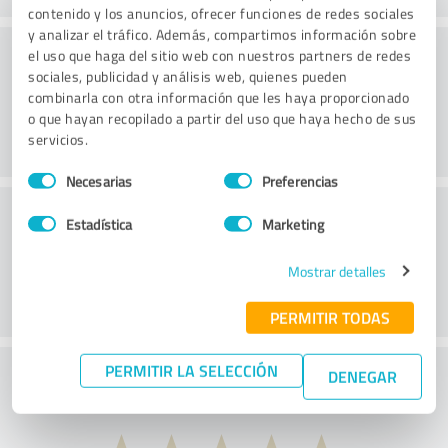
contenido y los anuncios, ofrecer funciones de redes sociales
y analizar el tráfico. Además, compartimos información sobre
Página web
el uso que haga del sitio web con nuestros partners de redes
sociales, publicidad y análisis web, quienes pueden
combinarla con otra información que les haya proporcionado
o que hayan recopilado a partir del uso que haya hecho de sus
servicios.
Selección
Necesarias
Preferencias
de
Servicio de atención al cliente
consentimiento
Estadística
Marketing
Mostrar detalles
PERMITIR TODAS
PERMITIR LA SELECCIÓN
¿Qué te parece la relación calidad-precio?
DENEGAR