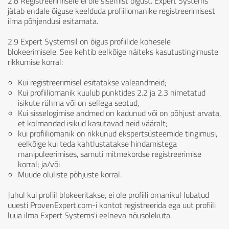
2.8 Registreerimisele ei ole sisemist õigust. Expert Systems
jätab endale õiguse keelduda profiiliomanike registreerimisest
ilma põhjendusi esitamata.
2.9 Expert Systemsil on õigus profiilide kohesele
blokeerimisele. See kehtib eelkõige näiteks kasutustingimuste
rikkumise korral:
Kui registreerimisel esitatakse valeandmeid;
Kui profiiliomanik kuulub punktides 2.2 ja 2.3 nimetatud
isikute rühma või on sellega seotud,
Kui sisselogimise andmed on kadunud või on põhjust arvata,
et kolmandad isikud kasutavad neid vääralt;
kui profiiliomanik on rikkunud ekspertsüsteemide tingimusi,
eelkõige kui teda kahtlustatakse hindamistega
manipuleerimises, samuti mitmekordse registreerimise
korral; ja/või
Muude oluliste põhjuste korral.
Juhul kui profiil blokeeritakse, ei ole profiili omanikul lubatud
uuesti ProvenExpert.com-i kontot registreerida ega uut profiili
luua ilma Expert Systems'i eelneva nõusolekuta.