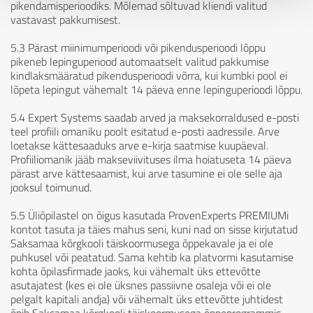
pikendamisperioodiks. Mõlemad sõltuvad kliendi valitud
vastavast pakkumisest.
5.3 Pärast miinimumperioodi või pikendusperioodi lõppu
pikeneb lepinguperiood automaatselt valitud pakkumise
kindlaksmääratud pikendusperioodi võrra, kui kumbki pool ei
lõpeta lepingut vähemalt 14 päeva enne lepinguperioodi lõppu.
5.4 Expert Systems saadab arved ja maksekorraldused e-posti
teel profiili omaniku poolt esitatud e-posti aadressile. Arve
loetakse kättesaaduks arve e-kirja saatmise kuupäeval.
Profiiliomanik jääb makseviivituses ilma hoiatuseta 14 päeva
pärast arve kättesaamist, kui arve tasumine ei ole selle aja
jooksul toimunud.
5.5 Üliõpilastel on õigus kasutada ProvenExperts PREMIUMi
kontot tasuta ja täies mahus seni, kuni nad on sisse kirjutatud
Saksamaa kõrgkooli täiskoormusega õppekavale ja ei ole
puhkusel või peatatud. Sama kehtib ka platvormi kasutamise
kohta õpilasfirmade jaoks, kui vähemalt üks ettevõtte
asutajatest (kes ei ole üksnes passiivne osaleja või ei ole
pelgalt kapitali andja) või vähemalt üks ettevõtte juhtidest