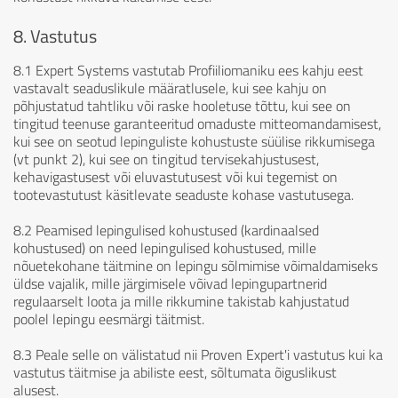
8. Vastutus
8.1 Expert Systems vastutab Profiiliomaniku ees kahju eest
vastavalt seaduslikule määratlusele, kui see kahju on
põhjustatud tahtliku või raske hooletuse tõttu, kui see on
tingitud teenuse garanteeritud omaduste mitteomandamisest,
kui see on seotud lepinguliste kohustuste süülise rikkumisega
(vt punkt 2), kui see on tingitud tervisekahjustusest,
kehavigastusest või eluvastutusest või kui tegemist on
tootevastutust käsitlevate seaduste kohase vastutusega.
8.2 Peamised lepingulised kohustused (kardinaalsed
kohustused) on need lepingulised kohustused, mille
nõuetekohane täitmine on lepingu sõlmimise võimaldamiseks
üldse vajalik, mille järgimisele võivad lepingupartnerid
regulaarselt loota ja mille rikkumine takistab kahjustatud
poolel lepingu eesmärgi täitmist.
8.3 Peale selle on välistatud nii Proven Expert'i vastutus kui ka
vastutus täitmise ja abiliste eest, sõltumata õiguslikust
alusest.