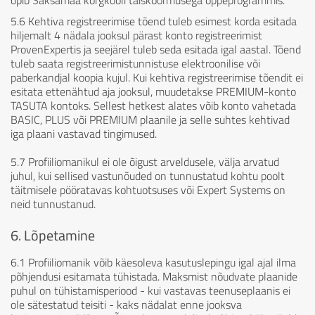
õpib Saksamaa kõrgkooli täiskoormusega õppeprogrammis.
5.6 Kehtiva registreerimise tõend tuleb esimest korda esitada
hiljemalt 4 nädala jooksul pärast konto registreerimist
ProvenExpertis ja seejärel tuleb seda esitada igal aastal. Tõend
tuleb saata registreerimistunnistuse elektroonilise või
paberkandjal koopia kujul. Kui kehtiva registreerimise tõendit ei
esitata ettenähtud aja jooksul, muudetakse PREMIUM-konto
TASUTA kontoks. Sellest hetkest alates võib konto vahetada
BASIC, PLUS või PREMIUM plaanile ja selle suhtes kehtivad
iga plaani vastavad tingimused.
5.7 Profiiliomanikul ei ole õigust arveldusele, välja arvatud
juhul, kui sellised vastunõuded on tunnustatud kohtu poolt
täitmisele pööratavas kohtuotsuses või Expert Systems on
neid tunnustanud.
6. Lõpetamine
6.1 Profiiliomanik võib käesoleva kasutuslepingu igal ajal ilma
põhjendusi esitamata tühistada. Maksmist nõudvate plaanide
puhul on tühistamisperiood - kui vastavas teenuseplaanis ei
ole sätestatud teisiti - kaks nädalat enne jooksva