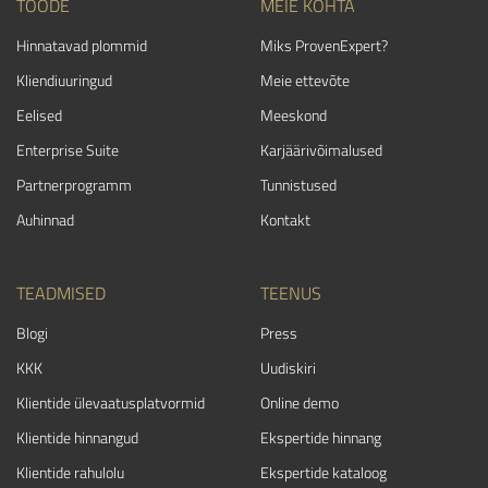
TOODE
MEIE KOHTA
Hinnatavad plommid
Miks ProvenExpert?
Kliendiuuringud
Meie ettevõte
Eelised
Meeskond
Enterprise Suite
Karjäärivõimalused
Partnerprogramm
Tunnistused
Auhinnad
Kontakt
TEADMISED
TEENUS
Blogi
Press
KKK
Uudiskiri
Klientide ülevaatusplatvormid
Online demo
Klientide hinnangud
Ekspertide hinnang
Klientide rahulolu
Ekspertide kataloog