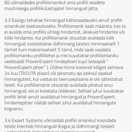
(6) võimaldades profiiliomanikul oma profiili seadete
muutmisega profiilikülastajatel hinnanguid jätta.
3.3 Esialgu tehakse hinnangud kättesaadavaks ainult profiili
omanikule sisekasutuseks. Profiiliomanik saab määrata, kas ta
ei avalda oma profiilis ühtegi hindamist, üksikuid hindamisi või
kõiki hindamisi. Kui profiiliomanik otsustab avaldada kõik
hinnangud, koostatakse üldhinnang (alates minimaalselt 1
tärnist kuni maksimaalselt 5 tärni), mida saab vaadata
profiiliomaniku profiililehel ja mis kuvatakse profiiliomaniku
veebisaidil ProvenExperti hindepitseri kujul (edaspidi “
ProvenExperti pitser” ). Üldine hinne koosneb kõigist eelneva
24 kuu (TASUTA plaan) või piiramatu aja jooksul saadud
hinnangutest, kui vastavas teenuseplaanis ei ole sätestatud
teisiti. Kui profiiliomanik otsustab avaldada piiratud arvu
hinnanguid, siis ei koostata üldskoori. Sellisel juhul kuvatakse
profiili lehel ainult avaldatud hinnangud ja ProvenExperti
hindamispitser näitab sellisel juhul avaldatud hinnangute
koguarvu.
3.4 Expert Systems võimaldab profiili omanikul koondada
teiste klientide hinnanguid (kogus ja üldhinnang) teistelt