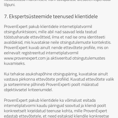
lõpuni.
7. Ekspertsüsteemide teenused klientidele
ProvenExpert pakub klientidele internetiplatvormil
otsingufunktsiooni, mille abil nad saavad leida teatud
tööstusharude ettevõtteid, ilma et nad ise oma identiteeti
avaldaksid, mis kuvatakse neile otsingutulemuste kontekstis.
ProvenExpert kuvab ainult nende ettevõtete profiile, mis on
eelnevalt registreeritud internetiplatvormil
www.provenexpert.com ja aktiveeritud otsingutulemustes
kuvamiseks.
Kui tehakse asukohapõhine otsingupäring, kuvatakse ainult
vastava piirkonna ettevõtete profiilid. Kuvatud ettevõtete valik
ja sorteerimine põhineb ProvenExperti poolt määratud
objektiivsetel kriteeriumidel.
ProvenExpert pakub klientidele ka võimalust esitada
internetiplatvormi kaudu päringuid soovitud ja kliendi poolt
konkreetselt kirjeldatud teenuse kohta, mille ProvenExpert
edastab ettevõtetele, et need esitaksid kliendile konkreetse