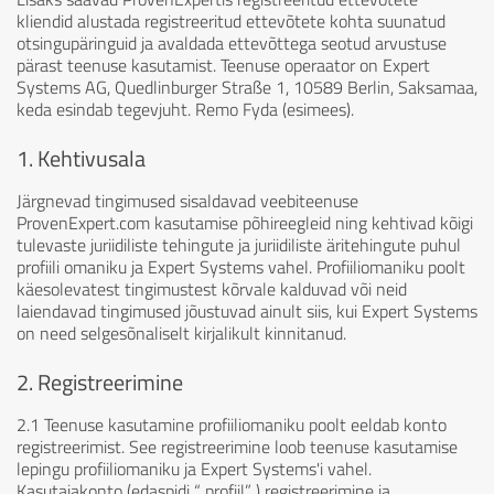
kliendid alustada registreeritud ettevõtete kohta suunatud
otsingupäringuid ja avaldada ettevõttega seotud arvustuse
pärast teenuse kasutamist. Teenuse operaator on Expert
Systems AG, Quedlinburger Straße 1, 10589 Berlin, Saksamaa,
keda esindab tegevjuht. Remo Fyda (esimees).
1. Kehtivusala
Järgnevad tingimused sisaldavad veebiteenuse
ProvenExpert.com kasutamise põhireegleid ning kehtivad kõigi
tulevaste juriidiliste tehingute ja juriidiliste äritehingute puhul
profiili omaniku ja Expert Systems vahel. Profiiliomaniku poolt
käesolevatest tingimustest kõrvale kalduvad või neid
laiendavad tingimused jõustuvad ainult siis, kui Expert Systems
on need selgesõnaliselt kirjalikult kinnitanud.
2. Registreerimine
2.1 Teenuse kasutamine profiiliomaniku poolt eeldab konto
registreerimist. See registreerimine loob teenuse kasutamise
lepingu profiiliomaniku ja Expert Systems'i vahel.
Kasutajakonto (edaspidi “ profiil” ) registreerimine ja