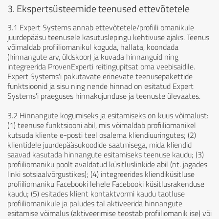
3. Ekspertsüsteemide teenused ettevõtetele
3.1 Expert Systems annab ettevõtetele/profiili omanikule
juurdepääsu teenusele kasutuslepingu kehtivuse ajaks. Teenus
võimaldab profiiliomanikul koguda, hallata, koondada
(hinnangute arv, üldskoor) ja kuvada hinnanguid ning
integreerida ProvenExperti reitingupitsat oma veebisaidile.
Expert Systems'i pakutavate erinevate teenusepakettide
funktsioonid ja sisu ning nende hinnad on esitatud Expert
Systems'i praeguses hinnakujunduse ja teenuste ülevaates.
3.2 Hinnangute kogumiseks ja esitamiseks on kuus võimalust:
(1) teenuse funktsiooni abil, mis võimaldab profiiliomanikel
kutsuda kliente e-posti teel osalema kliendiuuringutes; (2)
klientidele juurdepääsukoodide saatmisega, mida kliendid
saavad kasutada hinnangute esitamiseks teenuse kaudu; (3)
profiiliomaniku poolt avaldatud küsitluslinkide abil (nt. jagades
linki sotsiaalvõrgustikes); (4) integreerides kliendiküsitluse
profiiliomaniku Facebooki lehele Facebooki küsitlusrakenduse
kaudu; (5) esitades klient kontaktvormi kaudu taotluse
profiiliomanikule ja paludes tal aktiveerida hinnangute
esitamise võimalus (aktiveerimise teostab profiiliomanik ise) või