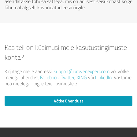
asendatakse tõhusa sättega, mis on ärilisest seisukohast kõige
lähemal algselt kavandatud eesmärgile.
Kas teil on küsimusi meie kasutustingimuste
kohta?
Kirjutage meile aadressil
support@provenexpert.com
või võtke
meiega ühendust
Facebook
,
Twitter
,
XING
või
LinkedIn
. Vastame
hea meelega kõigile teie küsimustele.
Võtke ühendust