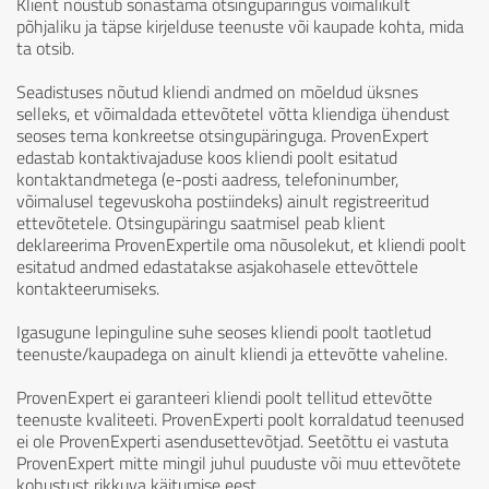
Klient nõustub sõnastama otsingupäringus võimalikult
põhjaliku ja täpse kirjelduse teenuste või kaupade kohta, mida
ta otsib.
Seadistuses nõutud kliendi andmed on mõeldud üksnes
selleks, et võimaldada ettevõtetel võtta kliendiga ühendust
seoses tema konkreetse otsingupäringuga. ProvenExpert
edastab kontaktivajaduse koos kliendi poolt esitatud
kontaktandmetega (e-posti aadress, telefoninumber,
võimalusel tegevuskoha postiindeks) ainult registreeritud
ettevõtetele. Otsingupäringu saatmisel peab klient
deklareerima ProvenExpertile oma nõusolekut, et kliendi poolt
esitatud andmed edastatakse asjakohasele ettevõttele
kontakteerumiseks.
Igasugune lepinguline suhe seoses kliendi poolt taotletud
teenuste/kaupadega on ainult kliendi ja ettevõtte vaheline.
ProvenExpert ei garanteeri kliendi poolt tellitud ettevõtte
teenuste kvaliteeti. ProvenExperti poolt korraldatud teenused
ei ole ProvenExperti asendusettevõtjad. Seetõttu ei vastuta
ProvenExpert mitte mingil juhul puuduste või muu ettevõtete
kohustust rikkuva käitumise eest.