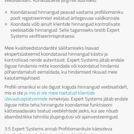
veebisaitidelt. Kohaldatakse järgmisi suuniseid:
Koondatavad hinnangud peavad vastama profiiliomaniku
poolt registreerimisel esitatud äritegevuse valdkonnale.
Koondada võib ainult klientide hinnanguid kontrollivate
veebisaitide hinnanguid. Selle tagamiseks testib Expert
Systems verifitseerimisprotsessi.
Meie kvaliteedistandardite säilitamiseks lisavad
ekspertsüsteemid koondatavad hinnangud käsitsi ja
kontrollivad nende autentsust. Expert Systems jätab endale
õiguse hindamisi mitte koondada või koondatud hindamisi
põhjendamatult eemaldada, kui hindamised rikuvad meie
kasutamisjuhiseid.
Profiili omanikul ei ole õigust koguda hinnanguid veebisaitidelt,
mis ei ole
ja mis ei ole meie toetatud klientide
ülevaatusplatvormide
nimekirjas. Expert Systems jätab endale
õiguse mitte teha hinnangute koondamise funktsiooni
kättesaadavaks teatud veebilehtede jaoks, kui see nõuab
ebamõistlikke tehnilisi jõupingutusi või ajainvesteeringuid.
3.5 Expert Systems annab Profiiliomanikule käesoleva