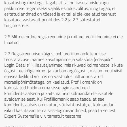
kasutustingimustega, tagab, et tal on kasutamislepingu
pakkumise tegemiseks vajalik esindusvolitus, ning tagab, et
esitatud andmed on tõesed ja et tal ei ole keelatud teenust
kasutada vastavalt punktides 2.2 ja 2.3 sätestatud
tingimustele.
2.6 Mitmekordne registreerimine ja mitme profiili loomine ei ole
lubatud.
2.7 Registreerimise käigus loob profiiliomanik tehnilise
teostatavuse raames kasutajanime ja salasõna (edaspidi “
Login Details” ). Kasutajanimed, mis rikuvad kolmandate isikute
õigusi - eelkõige nime- ja kaubamärgiõigusi -, mis on muul viisil
ebaseaduslikud või mis on vastuolus üldtunnustatud
moraalipõhimõtetega, on keelatud. Profiiliomanik on
kohustatud hoidma oma sisselogimisandmeid
konfidentsiaalsena ja kaitsma neid kolmandatele isikutele
avaldamise eest. Kui Profiiliomanik saab teada, et see
konfidentsiaalsus on rikutud, või kahtlustab, et kolmandad
isikud kasutavad tema sisselogimisandmeid, peab ta sellest
Expert Systems'ile viivitamatult teatama.