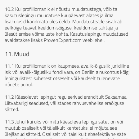
10.2 Kui profiiliomanik ei nõustu muudatustega, võib ta
kasutuslepingu muudatuse kuupäevast alates ja ilma
lisakulusid kandmata üles öelda. Muudatusteade sisaldab
eelkõige teavet keeldumisõiguse, keeldumise tähtaja ja
ülesütlemise võimaluste kohta. Kasutuslepingu muudatused
avaldatakse lisaks ProvenExpert.com veebilehel.
11. Muud
11.1 Kui profiiliomanik on kaupmees, avalik-õiguslik juriidiline
isik või avalik-õigusliku fondi vara, on Berliin ainukohtus kõigi
lepingulistest suhetest otseselt või kaudselt tulenevate
nõuete puhul.
11.2 Käesolevat lepingut reguleerivad eranditult Saksamaa
Liitvabariigi seadused, välistades rahvusvahelise eraõiguse
sätted.
11.3 Juhul kui üks või mitu käesoleva lepingu sätet on või
muutub osaliselt või täielikult kehtetuks, ei mõjuta see
ülejäänud sätteid. Osaliselt või täielikult ebaefektiivne säte