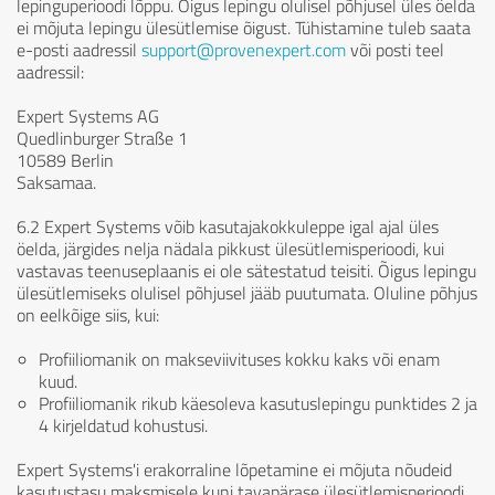
lepinguperioodi lõppu. Õigus lepingu olulisel põhjusel üles öelda
ei mõjuta lepingu ülesütlemise õigust. Tühistamine tuleb saata
e-posti aadressil
support@provenexpert.com
või posti teel
aadressil:
Expert Systems AG
Quedlinburger Straße 1
10589 Berlin
Saksamaa.
6.2 Expert Systems võib kasutajakokkuleppe igal ajal üles
öelda, järgides nelja nädala pikkust ülesütlemisperioodi, kui
vastavas teenuseplaanis ei ole sätestatud teisiti. Õigus lepingu
ülesütlemiseks olulisel põhjusel jääb puutumata. Oluline põhjus
on eelkõige siis, kui:
Profiiliomanik on makseviivituses kokku kaks või enam
kuud.
Profiiliomanik rikub käesoleva kasutuslepingu punktides 2 ja
4 kirjeldatud kohustusi.
Expert Systems'i erakorraline lõpetamine ei mõjuta nõudeid
kasutustasu maksmisele kuni tavapärase ülesütlemisperioodi