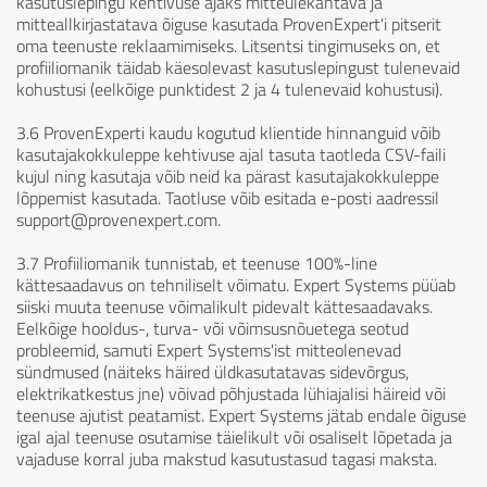
kasutuslepingu kehtivuse ajaks mitteülekantava ja
mitteallkirjastatava õiguse kasutada ProvenExpert'i pitserit
oma teenuste reklaamimiseks. Litsentsi tingimuseks on, et
profiiliomanik täidab käesolevast kasutuslepingust tulenevaid
kohustusi (eelkõige punktidest 2 ja 4 tulenevaid kohustusi).
3.6 ProvenExperti kaudu kogutud klientide hinnanguid võib
kasutajakokkuleppe kehtivuse ajal tasuta taotleda CSV-faili
kujul ning kasutaja võib neid ka pärast kasutajakokkuleppe
lõppemist kasutada. Taotluse võib esitada e-posti aadressil
support@provenexpert.com.
3.7 Profiiliomanik tunnistab, et teenuse 100%-line
kättesaadavus on tehniliselt võimatu. Expert Systems püüab
siiski muuta teenuse võimalikult pidevalt kättesaadavaks.
Eelkõige hooldus-, turva- või võimsusnõuetega seotud
probleemid, samuti Expert Systems'ist mitteolenevad
sündmused (näiteks häired üldkasutatavas sidevõrgus,
elektrikatkestus jne) võivad põhjustada lühiajalisi häireid või
teenuse ajutist peatamist. Expert Systems jätab endale õiguse
igal ajal teenuse osutamise täielikult või osaliselt lõpetada ja
vajaduse korral juba makstud kasutustasud tagasi maksta.