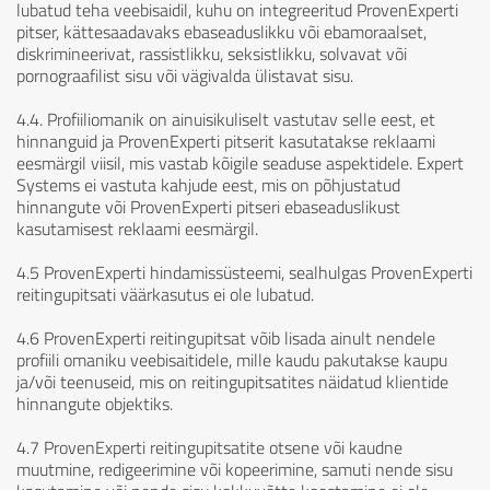
lubatud teha veebisaidil, kuhu on integreeritud ProvenExperti
pitser, kättesaadavaks ebaseaduslikku või ebamoraalset,
diskrimineerivat, rassistlikku, seksistlikku, solvavat või
pornograafilist sisu või vägivalda ülistavat sisu.
4.4. Profiiliomanik on ainuisikuliselt vastutav selle eest, et
hinnanguid ja ProvenExperti pitserit kasutatakse reklaami
eesmärgil viisil, mis vastab kõigile seaduse aspektidele. Expert
Systems ei vastuta kahjude eest, mis on põhjustatud
hinnangute või ProvenExperti pitseri ebaseaduslikust
kasutamisest reklaami eesmärgil.
4.5 ProvenExperti hindamissüsteemi, sealhulgas ProvenExperti
reitingupitsati väärkasutus ei ole lubatud.
4.6 ProvenExperti reitingupitsat võib lisada ainult nendele
profiili omaniku veebisaitidele, mille kaudu pakutakse kaupu
ja/või teenuseid, mis on reitingupitsatites näidatud klientide
hinnangute objektiks.
4.7 ProvenExperti reitingupitsatite otsene või kaudne
muutmine, redigeerimine või kopeerimine, samuti nende sisu