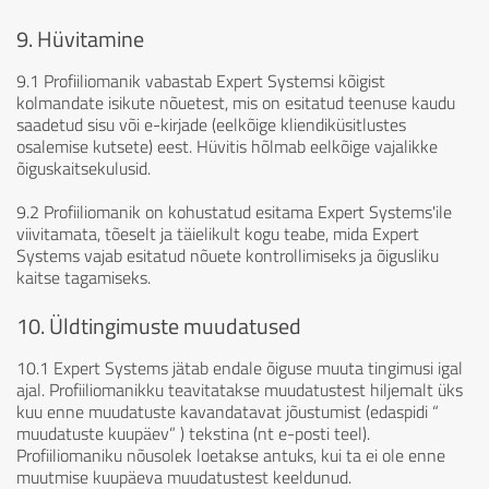
9. Hüvitamine
9.1 Profiiliomanik vabastab Expert Systemsi kõigist
kolmandate isikute nõuetest, mis on esitatud teenuse kaudu
saadetud sisu või e-kirjade (eelkõige kliendiküsitlustes
osalemise kutsete) eest. Hüvitis hõlmab eelkõige vajalikke
õiguskaitsekulusid.
9.2 Profiiliomanik on kohustatud esitama Expert Systems'ile
viivitamata, tõeselt ja täielikult kogu teabe, mida Expert
Systems vajab esitatud nõuete kontrollimiseks ja õigusliku
kaitse tagamiseks.
10. Üldtingimuste muudatused
10.1 Expert Systems jätab endale õiguse muuta tingimusi igal
ajal. Profiiliomanikku teavitatakse muudatustest hiljemalt üks
kuu enne muudatuste kavandatavat jõustumist (edaspidi “
muudatuste kuupäev” ) tekstina (nt e-posti teel).
Profiiliomaniku nõusolek loetakse antuks, kui ta ei ole enne
muutmise kuupäeva muudatustest keeldunud.