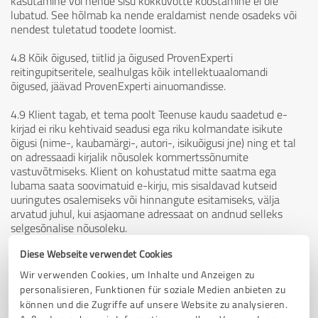
kasutamine või nende sisu kokkuvõtte koostamine ei ole
lubatud. See hõlmab ka nende eraldamist nende osadeks või
nendest tuletatud toodete loomist.
4.8 Kõik õigused, tiitlid ja õigused ProvenExperti
reitingupitseritele, sealhulgas kõik intellektuaalomandi
õigused, jäävad ProvenExperti ainuomandisse.
4.9 Klient tagab, et tema poolt Teenuse kaudu saadetud e-
kirjad ei riku kehtivaid seadusi ega riku kolmandate isikute
õigusi (nime-, kaubamärgi-, autori-, isikuõigusi jne) ning et tal
on adressaadi kirjalik nõusolek kommertssõnumite
vastuvõtmiseks. Klient on kohustatud mitte saatma ega
lubama saata soovimatuid e-kirju, mis sisaldavad kutseid
uuringutes osalemiseks või hinnangute esitamiseks, välja
arvatud juhul, kui asjaomane adressaat on andnud selleks
selgesõnalise nõusoleku.
Diese Webseite verwendet Cookies
4.10 Expert Systems ei kavatse pakkuda Teenuse kaudu
platvormi mis tahes poliitilisele tegevusele. Seetõttu ei ole
Wir verwenden Cookies, um Inhalte und Anzeigen zu
lubatud teenuse kaudu saata poliitilise tegevusega seotud sisu,
personalisieren, Funktionen für soziale Medien anbieten zu
näiteks erakondade koosolekud, meeleavaldused, lendlehtede
können und die Zugriffe auf unsere Website zu analysieren.
kampaaniad või petitsioonikampaaniad. See kehtib ka juhul, kui