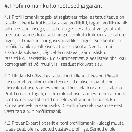
4. Profiili omaniku kohustused ja garantii
4.1 Profiili omanik tagab, et registreerimisel esitatud teave on
täielik ja kehtiv. Kui kasutatakse profiilipilti, tagab profiiliomanik
pildi üleslaadimisega, et tal on õigus seda fotot või graafikat
teenuse raames kasutada ning et ei rikuta kolmandate isikute
õigusi, eelkõige autoriõigusi või isiklikke õigusi. See kehtib ka
profiiliomaniku poolt sisestatud sisu kohta. Need ei tohi
sisaldada solvavat, vägivalda ülistavat, äärmuslikku,
rassistlikku, seksistlikku, diskrimineerivat, alaealistele ohtlikku,
pornograafilist või muul viisil seadust rikkuvat sisu.
4.2 Hindamisi võivad esitada ainult kliendid, kes on tõeselt
kasutanud profiiliomaniku teenuseid olulisel määral, või
kliendiküsitluse raames võib neid kutsuda hindamisi esitama.
Profiiliomanik tagab, et kliendiküsitluse raames teenuse kaudu
kontakteeruvad kliendid on eelnevalt andnud nõusoleku
kõnealuse e-kirja saamiseks. Kliendi nõusoleku saamise eest
vastutab ainult profiiliomanik.
4.3 ProvenExpert'i pitserit ei tohi profiiliomanik kuidagi muuta
ja see peab olema seotud vastava profiiliga. Samuti ei ole