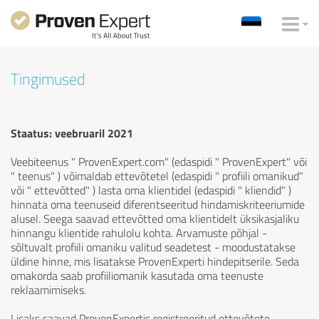
Tingimused
Staatus: veebruaril 2021
Veebiteenus " ProvenExpert.com" (edaspidi " ProvenExpert" või
" teenus" ) võimaldab ettevõtetel (edaspidi " profiili omanikud"
või " ettevõtted" ) lasta oma klientidel (edaspidi " kliendid" )
hinnata oma teenuseid diferentseeritud hindamiskriteeriumide
alusel. Seega saavad ettevõtted oma klientidelt üksikasjaliku
hinnangu klientide rahulolu kohta. Arvamuste põhjal -
sõltuvalt profiili omaniku valitud seadetest - moodustatakse
üldine hinne, mis lisatakse ProvenExperti hindepitserile. Seda
omakorda saab profiiliomanik kasutada oma teenuste
reklaamimiseks.
Lisaks saavad ProvenExpertis registreeritud ettevõtete