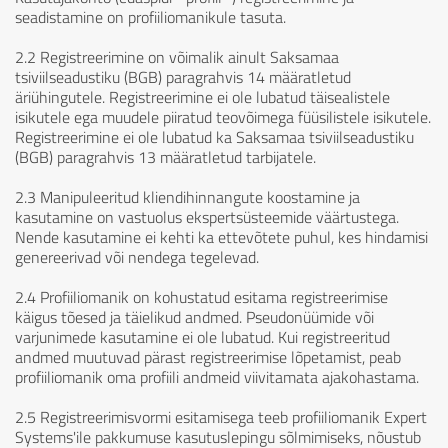
seadistamine on profiiliomanikule tasuta.
2.2 Registreerimine on võimalik ainult Saksamaa
tsiviilseadustiku (BGB) paragrahvis 14 määratletud
äriühingutele. Registreerimine ei ole lubatud täisealistele
isikutele ega muudele piiratud teovõimega füüsilistele isikutele.
Registreerimine ei ole lubatud ka Saksamaa tsiviilseadustiku
(BGB) paragrahvis 13 määratletud tarbijatele.
2.3 Manipuleeritud kliendihinnangute koostamine ja
kasutamine on vastuolus ekspertsüsteemide väärtustega.
Nende kasutamine ei kehti ka ettevõtete puhul, kes hindamisi
genereerivad või nendega tegelevad.
2.4 Profiiliomanik on kohustatud esitama registreerimise
käigus tõesed ja täielikud andmed. Pseudonüümide või
varjunimede kasutamine ei ole lubatud. Kui registreeritud
andmed muutuvad pärast registreerimise lõpetamist, peab
profiiliomanik oma profiili andmeid viivitamata ajakohastama.
2.5 Registreerimisvormi esitamisega teeb profiiliomanik Expert
Systems'ile pakkumuse kasutuslepingu sõlmimiseks, nõustub