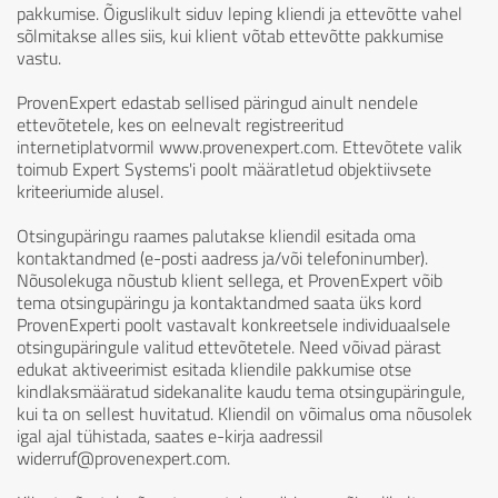
pakkumise. Õiguslikult siduv leping kliendi ja ettevõtte vahel
sõlmitakse alles siis, kui klient võtab ettevõtte pakkumise
vastu.
ProvenExpert edastab sellised päringud ainult nendele
ettevõtetele, kes on eelnevalt registreeritud
internetiplatvormil www.provenexpert.com. Ettevõtete valik
toimub Expert Systems'i poolt määratletud objektiivsete
kriteeriumide alusel.
Otsingupäringu raames palutakse kliendil esitada oma
kontaktandmed (e-posti aadress ja/või telefoninumber).
Nõusolekuga nõustub klient sellega, et ProvenExpert võib
tema otsingupäringu ja kontaktandmed saata üks kord
ProvenExperti poolt vastavalt konkreetsele individuaalsele
otsingupäringule valitud ettevõtetele. Need võivad pärast
edukat aktiveerimist esitada kliendile pakkumise otse
kindlaksmääratud sidekanalite kaudu tema otsingupäringule,
kui ta on sellest huvitatud. Kliendil on võimalus oma nõusolek
igal ajal tühistada, saates e-kirja aadressil
widerruf@provenexpert.com.