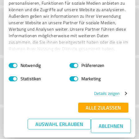
personalisieren, Funktionen für soziale Medien anbieten zu
können und die Zugriffe auf unsere Website zu analysieren.
Konsultointi
Außerdem geben wir Informationen zu Ihrer Verwendung
unserer Website an unsere Partner für soziale Medien,
Werbung und Analysen weiter. Unsere Partner führen diese
Informationen möglicherweise mit weiteren Daten
zusammen, die Sie ihnen bereitgestellt haben oder die sie im
Rahmen Ihrer Nutzung der Dienste gesammelt haben.
Einwilligungsauswahl
Impressum
|
Datenschutzbestimmungen
Asiakaspalvelu
Notwendig
Präferenzen
Statistiken
Marketing
Details zeigen
ALLE ZULASSEN
What do you think of the price to
AUSWAHL ERLAUBEN
performance ratio?
ABLEHNEN