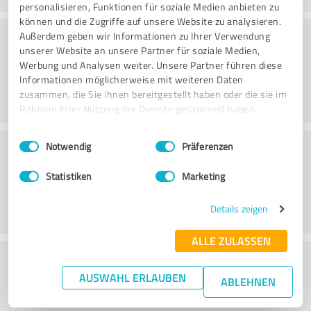
personalisieren, Funktionen für soziale Medien anbieten zu
können und die Zugriffe auf unsere Website zu analysieren.
Rådgivning
Außerdem geben wir Informationen zu Ihrer Verwendung
unserer Website an unsere Partner für soziale Medien,
Werbung und Analysen weiter. Unsere Partner führen diese
Informationen möglicherweise mit weiteren Daten
zusammen, die Sie ihnen bereitgestellt haben oder die sie im
Rahmen Ihrer Nutzung der Dienste gesammelt haben.
Einwilligungsauswahl
Impressum
|
Datenschutzbestimmungen
Kundservice
Notwendig
Präferenzen
Statistiken
Marketing
Details zeigen
ALLE ZULASSEN
What do you think of the price to
AUSWAHL ERLAUBEN
performance ratio?
ABLEHNEN