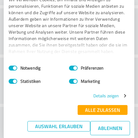
personalisieren, Funktionen für soziale Medien anbieten zu
können und die Zugriffe auf unsere Website zu analysieren.
Rådgivning
Außerdem geben wir Informationen zu Ihrer Verwendung
unserer Website an unsere Partner für soziale Medien,
Werbung und Analysen weiter. Unsere Partner führen diese
Informationen möglicherweise mit weiteren Daten
zusammen, die Sie ihnen bereitgestellt haben oder die sie im
Rahmen Ihrer Nutzung der Dienste gesammelt haben.
Kundeservice
Einwilligungsauswahl
Impressum
|
Datenschutzbestimmungen
Notwendig
Präferenzen
Statistiken
Marketing
Details zeigen
ALLE ZULASSEN
What do you think of the price to
performance ratio?
AUSWAHL ERLAUBEN
ABLEHNEN