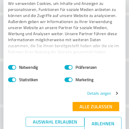
Wir verwenden Cookies, um Inhalte und Anzeigen zu
personalisieren, Funktionen für soziale Medien anbieten zu
können und die Zugriffe auf unsere Website zu analysieren.
Konsultointi
Außerdem geben wir Informationen zu Ihrer Verwendung
unserer Website an unsere Partner für soziale Medien,
Werbung und Analysen weiter. Unsere Partner führen diese
Informationen möglicherweise mit weiteren Daten
zusammen, die Sie ihnen bereitgestellt haben oder die sie im
Rahmen Ihrer Nutzung der Dienste gesammelt haben.
Einwilligungsauswahl
Impressum
|
Datenschutzbestimmungen
Asiakaspalvelu
Notwendig
Präferenzen
Statistiken
Marketing
Details zeigen
ALLE ZULASSEN
What do you think of the price to
AUSWAHL ERLAUBEN
ABLEHNEN
performance ratio?