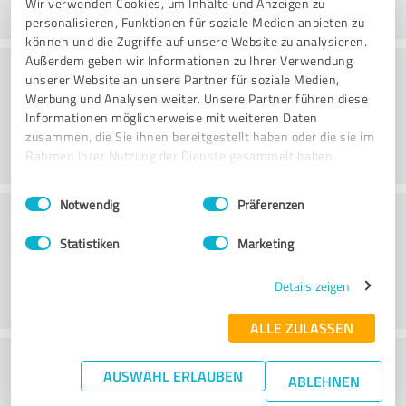
Wir verwenden Cookies, um Inhalte und Anzeigen zu
personalisieren, Funktionen für soziale Medien anbieten zu
können und die Zugriffe auf unsere Website zu analysieren.
Außerdem geben wir Informationen zu Ihrer Verwendung
Consulting
unserer Website an unsere Partner für soziale Medien,
Werbung und Analysen weiter. Unsere Partner führen diese
Informationen möglicherweise mit weiteren Daten
zusammen, die Sie ihnen bereitgestellt haben oder die sie im
Rahmen Ihrer Nutzung der Dienste gesammelt haben.
Einwilligungsauswahl
Impressum
|
Datenschutzbestimmungen
Notwendig
Präferenzen
Klantenservice
Statistiken
Marketing
Details zeigen
ALLE ZULASSEN
Wat vind je van de prijs-
AUSWAHL ERLAUBEN
ABLEHNEN
prestatieverhouding?