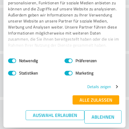
personalisieren, Funktionen für soziale Medien anbieten zu
können und die Zugriffe auf unsere Website zu analysieren.
Konsultointi
Außerdem geben wir Informationen zu Ihrer Verwendung
unserer Website an unsere Partner für soziale Medien,
Werbung und Analysen weiter. Unsere Partner führen diese
Informationen möglicherweise mit weiteren Daten
zusammen, die Sie ihnen bereitgestellt haben oder die sie im
Rahmen Ihrer Nutzung der Dienste gesammelt haben.
Einwilligungsauswahl
Impressum
|
Datenschutzbestimmungen
Asiakaspalvelu
Notwendig
Präferenzen
Statistiken
Marketing
Details zeigen
ALLE ZULASSEN
What do you think of the price to
AUSWAHL ERLAUBEN
performance ratio?
ABLEHNEN