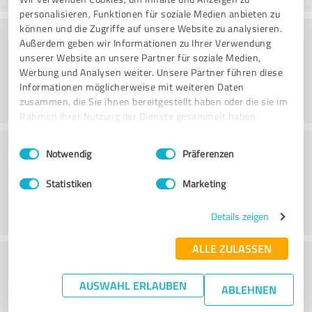
personalisieren, Funktionen für soziale Medien anbieten zu
können und die Zugriffe auf unsere Website zu analysieren.
Rådgivning
Außerdem geben wir Informationen zu Ihrer Verwendung
unserer Website an unsere Partner für soziale Medien,
Werbung und Analysen weiter. Unsere Partner führen diese
Informationen möglicherweise mit weiteren Daten
zusammen, die Sie ihnen bereitgestellt haben oder die sie im
Rahmen Ihrer Nutzung der Dienste gesammelt haben.
Kundeservice
Einwilligungsauswahl
Impressum
|
Datenschutzbestimmungen
Notwendig
Präferenzen
Statistiken
Marketing
Details zeigen
ALLE ZULASSEN
What do you think of the price to
performance ratio?
AUSWAHL ERLAUBEN
ABLEHNEN