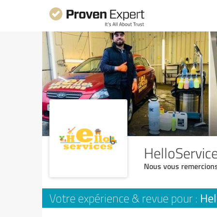
HelloServic
Nous vous remercions
Hel
Votre expérience & revue pour :