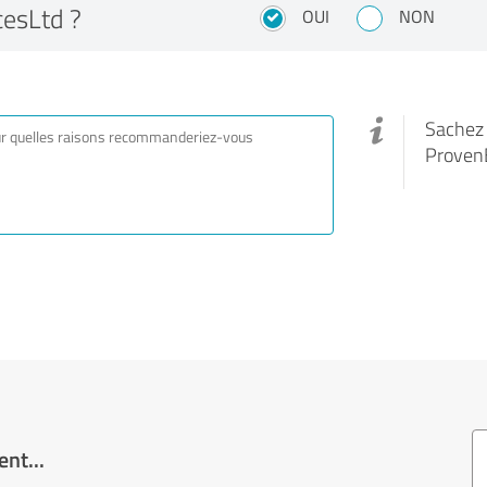
esLtd ?
OUI
NON
Sachez q
Proven
nt...