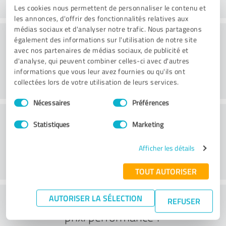
Les cookies nous permettent de personnaliser le contenu et
les annonces, d'offrir des fonctionnalités relatives aux
médias sociaux et d'analyser notre trafic. Nous partageons
Conseil
également des informations sur l'utilisation de notre site
avec nos partenaires de médias sociaux, de publicité et
d'analyse, qui peuvent combiner celles-ci avec d'autres
informations que vous leur avez fournies ou qu'ils ont
collectées lors de votre utilisation de leurs services.
Sélection
Nécessaires
Préférences
du
Service à la clientèle
consentement
Statistiques
Marketing
Afficher les détails
TOUT AUTORISER
Que pensez-vous du rapport
AUTORISER LA SÉLECTION
REFUSER
prix/performance ?