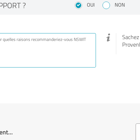
PPORT ?
OUI
NON
Sachez q
Proven
nt...