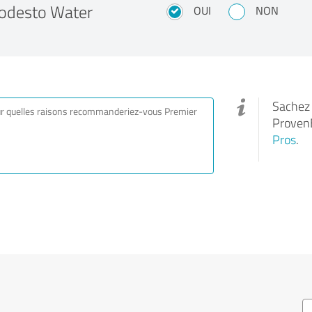
odesto Water
OUI
NON
Sachez q
Proven
Pros
.