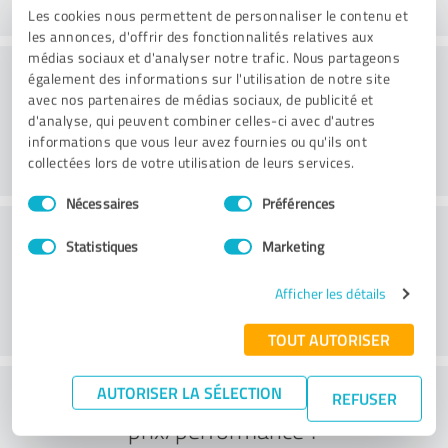
Les cookies nous permettent de personnaliser le contenu et
les annonces, d'offrir des fonctionnalités relatives aux
médias sociaux et d'analyser notre trafic. Nous partageons
Conseil
également des informations sur l'utilisation de notre site
avec nos partenaires de médias sociaux, de publicité et
d'analyse, qui peuvent combiner celles-ci avec d'autres
informations que vous leur avez fournies ou qu'ils ont
collectées lors de votre utilisation de leurs services.
Sélection
Nécessaires
Préférences
du
Service à la clientèle
consentement
Statistiques
Marketing
Afficher les détails
TOUT AUTORISER
Que pensez-vous du rapport
AUTORISER LA SÉLECTION
REFUSER
prix/performance ?